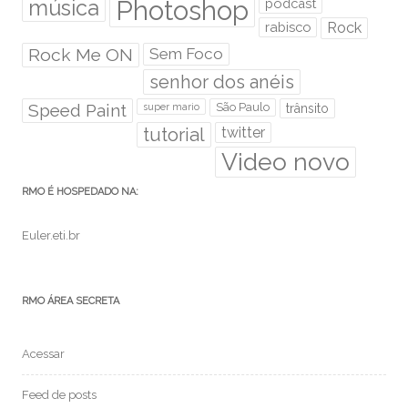
Photoshop
música
podcast
rabisco
Rock
Rock Me ON
Sem Foco
senhor dos anéis
Speed Paint
São Paulo
super mario
trânsito
tutorial
twitter
Video novo
RMO É HOSPEDADO NA:
Euler.eti.br
RMO ÁREA SECRETA
Acessar
Feed de posts