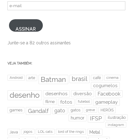
e-
mail
ASSINAR
Junte-se a 82 outros assinantes
VEJA TAMBÉM:
brasil
Android
arte
Batman
café
cinema
cogumelos
desenho
desenhos
diversão
Facebook
filme
fotos
futebol
gameplay
games
Gandalf
gato
gatos
HERÓIS
greve
humor
IFSP
ilustração
instagram
Java
jogos
LOL cats
lord of the rings
Metal