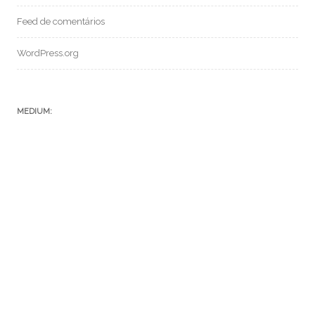
Feed de comentários
WordPress.org
MEDIUM:
POSTS RECENTES:
SF 069 – CONVERSANDO COM A IA CHAT GPT
SFC – 004 – Episódio V
SFC – 003 – Na Correria