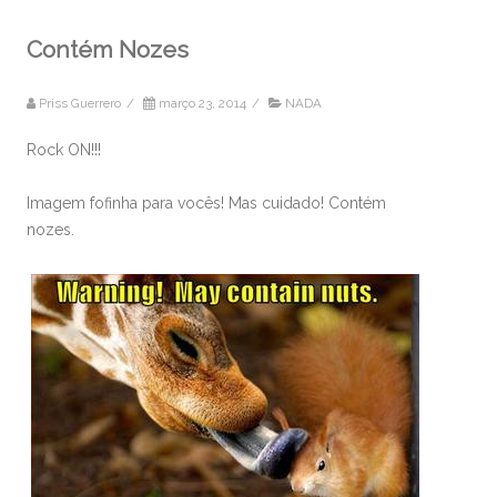
Contém Nozes
Priss Guerrero
/
março 23, 2014
/
NADA
Rock ON!!!
Imagem fofinha para vocês! Mas cuidado! Contém
nozes.