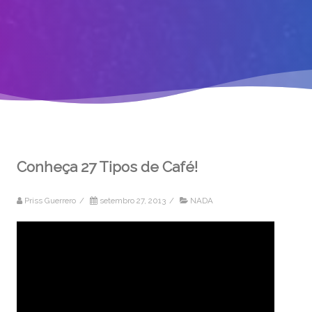
Conheça 27 Tipos de Café!
Priss Guerrero
/
setembro 27, 2013
/
NADA