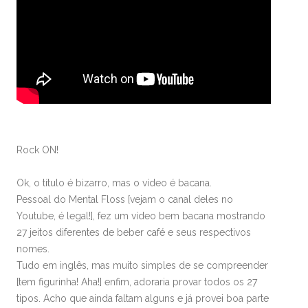
Rock ON!
Ok, o título é bizarro, mas o vídeo é bacana.
Pessoal do Mental Floss [vejam o canal deles no
Youtube, é legal!], fez um vídeo bem bacana mostrando
27 jeitos diferentes de beber café e seus respectivos
nomes.
Tudo em inglês, mas muito simples de se compreender
[tem figurinha! Aha!] enfim, adoraria provar todos os 27
tipos. Acho que ainda faltam alguns e já provei boa parte