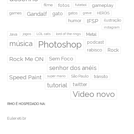
filme
fotos
futebol
gameplay
games
Gandalf
gato
gatos
HERÓIS
greve
humor
IFSP
ilustração
instagram
Java
jogos
LOL cats
lord of the rings
Metal
Photoshop
música
podcast
rabisco
Rock
Rock Me ON
Sem Foco
senhor dos anéis
Speed Paint
São Paulo
super mario
trânsito
tutorial
twitter
Video novo
RMO É HOSPEDADO NA:
Euler.eti.br