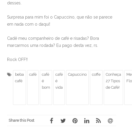
desses.
Surpresa para mim foi o Capuccino, que não se parece
em nada com o daqui!
Cadê meu companheiro de café e risadas? Bora
marcarmos uma rodada? Eu pago desta vez, rs.
Rock OFF!!
beba
café
café
café
Capuccino
coffe
Conheça
Me
café
é
é
27 Tipos
Flo
bom
vida
de Café!
Share this Post