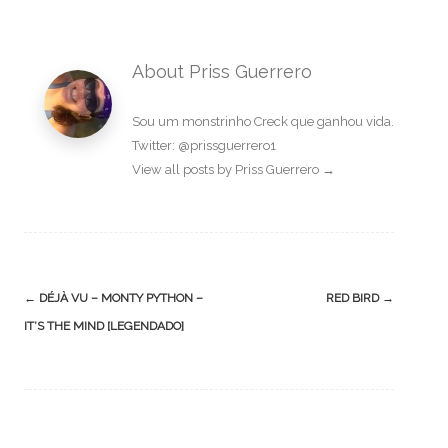
About Priss Guerrero
Sou um monstrinho Creck que ganhou vida.
Twitter: @prissguerrero1
View all posts by Priss Guerrero
→
Post
←
DÉJÀ VU – MONTY PYTHON –
RED BIRD
→
navigation
IT’S THE MIND [LEGENDADO]