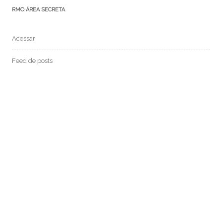
RMO ÁREA SECRETA
Acessar
Feed de posts
Feed de comentários
WordPress.org
MEDIUM:
POSTS RECENTES: