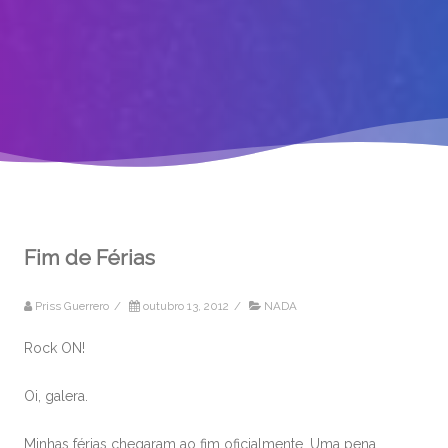
Fim de Férias
Priss Guerrero
/
outubro 13, 2012
/
NADA
Rock ON!
Oi, galera.
Minhas férias chegaram ao fim oficialmente. Uma pena.