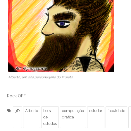
Alberto, um dos personagens do Projeto.
Rock OFF!
3D
Alberto
bolsa
computação
estudar
faculdade
de
gráfica
estudos