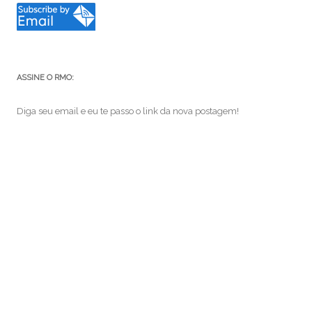
ASSINE O RMO:
Diga seu email e eu te passo o link da nova postagem!
e-
mail
ASSINAR
Junte-se a 82 outros assinantes
VEJA TAMBÉM:
brasil
Android
arte
Batman
café
cinema