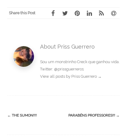
Share this Post
About Priss Guerrero
Sou um monstrinho Creck que ganhou vida.
Twitter: @prissguerrero1
View all posts by Priss Guerrero
→
Post
←
THE SUMON!!!!
PARABÉNS PROFESSORES!!!
→
navigation