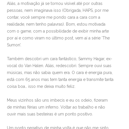
Aliás, a motivação já se tornou visível até por outras
pessoas, nem imaginava isso (Obrigada, HAPS, por me
contar, você sempre me pondo cara a cara com a
realidade, nem tenho palavras). Bom, estou motivada
com o game, com a possibilidade de exibir minha arte
por aí e como viram no último post, vem aí a série ‘The
Sumon’.
Também descobri um cara fantástico, Sammy Hagar, ex-
vocal do Van Halen. Aliás, redescobri. Sempre ouvi suas
músicas, mas não sabia quem era. O cara é energia pura,
está com 65 anos mas tem tanta energia e transmite tanta
coisa boa… isso me deixa muito feliz.
Meus vizinhos são uns imbecis e eu os odeio, fizeram
de minhas férias um inferno. Voltar ao trabalho e não
ouvir mais suas besteiras é um ponto positivo.
Um ponto negativo de minha volta é que não me sinto