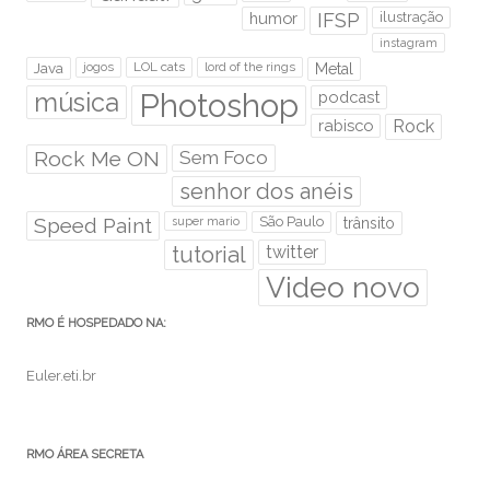
humor
IFSP
ilustração
instagram
Java
jogos
LOL cats
lord of the rings
Metal
Photoshop
música
podcast
rabisco
Rock
Rock Me ON
Sem Foco
senhor dos anéis
Speed Paint
São Paulo
super mario
trânsito
tutorial
twitter
Video novo
RMO É HOSPEDADO NA:
Euler.eti.br
RMO ÁREA SECRETA