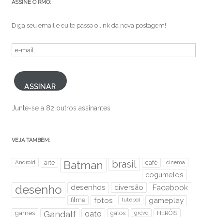
ASSINE O RMO:
Diga seu email e eu te passo o link da nova postagem!
e-
mail
ASSINAR
Junte-se a 82 outros assinantes
VEJA TAMBÉM:
brasil
Android
arte
Batman
café
cinema
cogumelos
desenho
desenhos
diversão
Facebook
filme
fotos
futebol
gameplay
games
Gandalf
gato
gatos
HERÓIS
greve