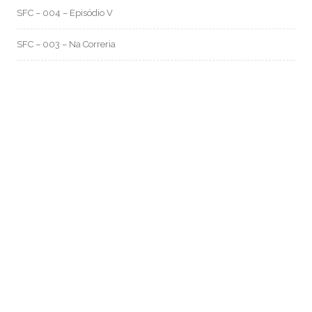
SFC – 004 – Episódio V
SFC – 003 – Na Correria
RMO CATEGORIAS
Artes e Rabiscos
(105)
Canal RMO
(32)
Conversa Fiada
(117)
Evil Darwin
(4)
Fotos e Imagens
(159)
Garimpo Virtual
(94)