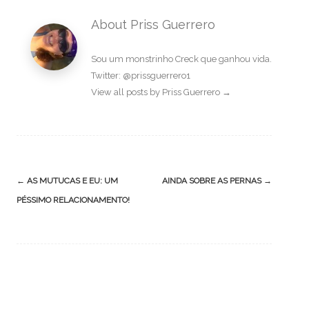
About Priss Guerrero
Sou um monstrinho Creck que ganhou vida.
Twitter: @prissguerrero1
View all posts by Priss Guerrero
→
Post
←
AS MUTUCAS E EU: UM
AINDA SOBRE AS PERNAS
→
navigation
PÉSSIMO RELACIONAMENTO!