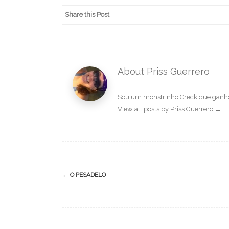
Share this Post
About Priss Guerrero
Sou um monstrinho Creck que ganhou
View all posts by Priss Guerrero
→
Post
←
O PESADELO
navigation