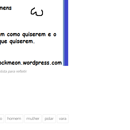
ta para refletir.
o
homem
mulher
polar
vara