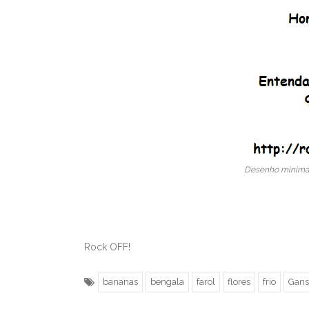
Desenho minimalis
Rock OFF!
bananas
bengala
farol
flores
frio
Gans