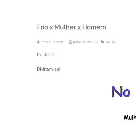
Frio x Mulher x Homem
Priss Guerrero
/
julho 21, 2012
/
NADA
Rock ON!!!
Divirtam-se!