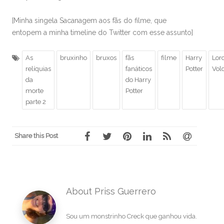
[Minha singela Sacanagem aos fãs do filme, que
entopem a minha timeline do Twitter com esse assunto]
As
bruxinho
bruxos
fãs
filme
Harry
Lor
relíquias
fanáticos
Potter
Vol
da
do Harry
morte
Potter
parte 2
Share this Post
About Priss Guerrero
Sou um monstrinho Creck que ganhou vida.