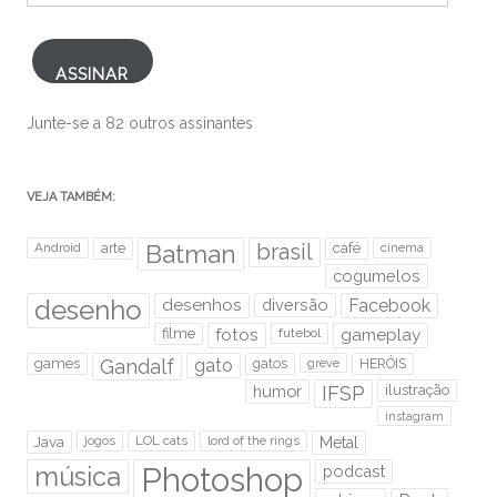
mail
ASSINAR
Junte-se a 82 outros assinantes
VEJA TAMBÉM:
brasil
Android
arte
Batman
café
cinema
cogumelos
desenho
desenhos
diversão
Facebook
filme
fotos
futebol
gameplay
games
Gandalf
gato
gatos
HERÓIS
greve
humor
IFSP
ilustração
instagram
Java
jogos
LOL cats
lord of the rings
Metal
Photoshop
música
podcast