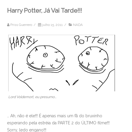
Harry Potter, Já Vai Tarde!!!
Priss Guerrero
/
julho 15, 2011
/
NADA
Lord Voldemort, eu presumo...
… Ah, não é ele!!! É apenas mais um fã do bruxinho
esperando pela estréia da PARTE 2 do ÚLTIMO filme!!!
Sorry, ledo engano!!!