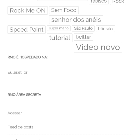
rabisco
Rock
Rock Me ON
Sem Foco
senhor dos anéis
Speed Paint
São Paulo
super mario
trânsito
tutorial
twitter
Video novo
RMO É HOSPEDADO NA:
Euler.eti.br
RMO ÁREA SECRETA
Acessar
Feed de posts