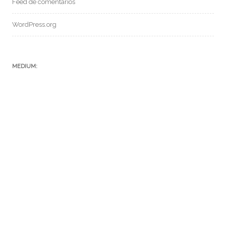
Feed de comentários
WordPress.org
MEDIUM:
POSTS RECENTES:
SF 069 – CONVERSANDO COM A IA CHAT GPT
SFC – 004 – Episódio V
SFC – 003 – Na Correria