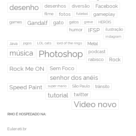
desenho
desenhos
diversão
Facebook
filme
fotos
futebol
gameplay
games
Gandalf
gato
gatos
HERÓIS
greve
humor
IFSP
ilustração
instagram
Java
jogos
LOL cats
lord of the rings
Metal
Photoshop
música
podcast
rabisco
Rock
Rock Me ON
Sem Foco
senhor dos anéis
Speed Paint
São Paulo
super mario
trânsito
tutorial
twitter
Video novo
RMO É HOSPEDADO NA:
Euler.eti.br