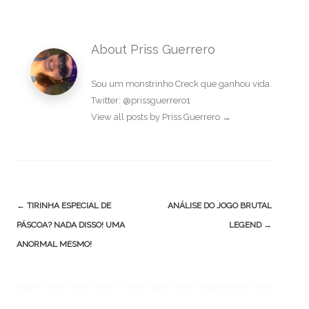
About Priss Guerrero
Sou um monstrinho Creck que ganhou vida.
Twitter: @prissguerrero1
View all posts by Priss Guerrero
→
Post
←
TIRINHA ESPECIAL DE
ANÁLISE DO JOGO BRUTAL
navigation
PÁSCOA? NADA DISSO! UMA
LEGEND
→
ANORMAL MESMO!