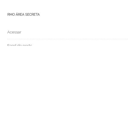
RMO ÁREA SECRETA
Acessar
Feed de posts
Feed de comentários
WordPress.org
MEDIUM:
POSTS RECENTES: