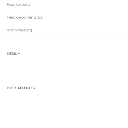
Feed de posts
Feed de comentários
WordPress.org
MEDIUM:
POSTS RECENTES:
SF 069 – CONVERSANDO COM A IA CHAT GPT
SFC – 004 – Episódio V