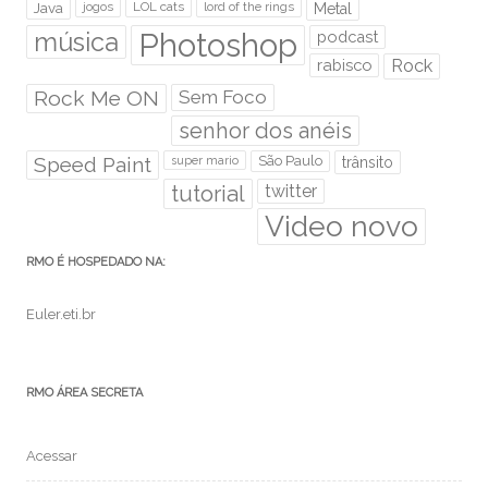
Java
jogos
LOL cats
lord of the rings
Metal
Photoshop
música
podcast
rabisco
Rock
Rock Me ON
Sem Foco
senhor dos anéis
Speed Paint
São Paulo
super mario
trânsito
tutorial
twitter
Video novo
RMO É HOSPEDADO NA:
Euler.eti.br
RMO ÁREA SECRETA
Acessar