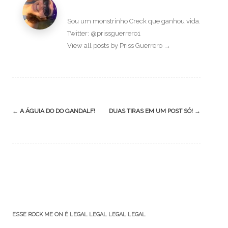
Sou um monstrinho Creck que ganhou vida.
Twitter: @prissguerrero1
View all posts by Priss Guerrero
→
Post
←
A ÁGUIA DO DO GANDALF!
DUAS TIRAS EM UM POST SÓ!
→
navigation
ESSE ROCK ME ON É LEGAL LEGAL LEGAL LEGAL