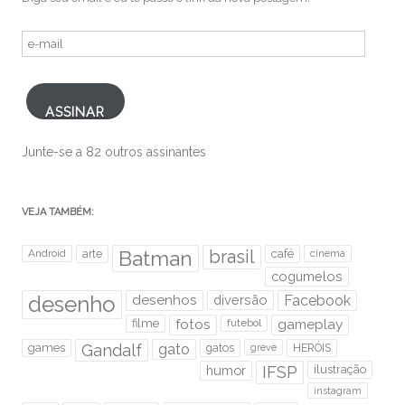
e-
mail
ASSINAR
Junte-se a 82 outros assinantes
VEJA TAMBÉM:
brasil
Android
arte
Batman
café
cinema
cogumelos
desenho
desenhos
diversão
Facebook
filme
fotos
futebol
gameplay
games
Gandalf
gato
gatos
HERÓIS
greve
humor
IFSP
ilustração
instagram