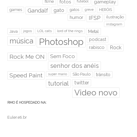
filme
fotos
futebol
gameplay
games
Gandalf
gato
gatos
HERÓIS
greve
humor
IFSP
ilustração
instagram
Java
jogos
LOL cats
lord of the rings
Metal
Photoshop
música
podcast
rabisco
Rock
Rock Me ON
Sem Foco
senhor dos anéis
Speed Paint
São Paulo
super mario
trânsito
tutorial
twitter
Video novo
RMO É HOSPEDADO NA:
Euler.eti.br