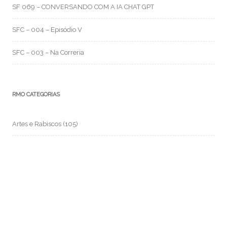
SF 069 – CONVERSANDO COM A IA CHAT GPT
SFC – 004 – Episódio V
SFC – 003 – Na Correria
RMO CATEGORIAS
Artes e Rabiscos
(105)
Canal RMO
(32)
Conversa Fiada
(117)
Evil Darwin
(4)
Fotos e Imagens
(159)