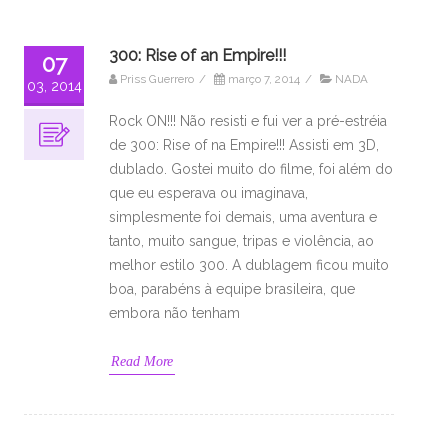
300: Rise of an Empire!!!
07
Priss Guerrero
/
março 7, 2014
/
NADA
03, 2014
Rock ON!!! Não resisti e fui ver a pré-estréia
de 300: Rise of na Empire!!! Assisti em 3D,
dublado. Gostei muito do filme, foi além do
que eu esperava ou imaginava,
simplesmente foi demais, uma aventura e
tanto, muito sangue, tripas e violência, ao
melhor estilo 300. A dublagem ficou muito
boa, parabéns à equipe brasileira, que
embora não tenham
Read More