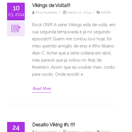
Vikings de Volta!!!
10
Priss Guerrero
/
março 10, 2014
/
NADA
03, 2014
Rock ON!!!! A série Vikings está de volta, em
sua segunda temporada e já no segundo
episódio!!! Quem me contou isso hoje, foi
meu querido amigão de eras e filho tibiano
Alan C. Achei que a série voltaria em abril,
mas parece que já voltou no final de
fevereiro. Assim que eu souber mais, conto
para vocês. Onde assistir e
Read More
Desafio Viking #1 !!!!
24
Priss Guerrero
/
janeiro 24, 2014
/
NADA