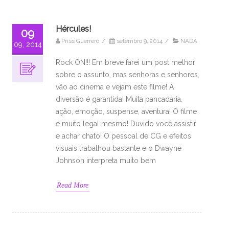
Hércules!
09
Priss Guerrero
/
setembro 9, 2014
/
NADA
09, 2014
Rock ON!!! Em breve farei um post melhor
sobre o assunto, mas senhoras e senhores,
vão ao cinema e vejam este filme! A
diversão é garantida! Muita pancadaria,
ação, emoção, suspense, aventura! O filme
é muito legal mesmo! Duvido você assistir
e achar chato! O pessoal de CG e efeitos
visuais trabalhou bastante e o Dwayne
Johnson interpreta muito bem
Read More