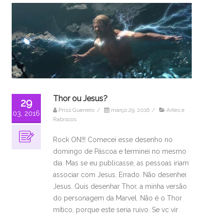
Thor ou Jesus?
29
Priss Guerrero
/
março 29, 2016
/
Artes e
03, 2016
Rabiscos
Rock ON!!! Comecei esse desenho no
domingo de Páscoa e terminei no mesmo
dia. Mas se eu publicasse, as pessoas iriam
associar com Jesus. Errado. Não desenhei
Jesus. Quis desenhar Thor, a minha versão
do personagem da Marvel. Não é o Thor
mítico, porque este seria ruivo. Se vc vir