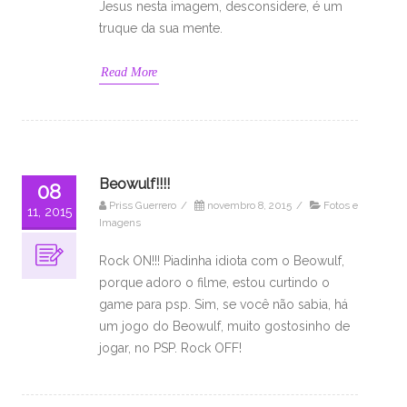
Jesus nesta imagem, desconsidere, é um
truque da sua mente.
Read More
Beowulf!!!!
08
Priss Guerrero
/
novembro 8, 2015
/
Fotos e
11, 2015
Imagens
Rock ON!!! Piadinha idiota com o Beowulf,
porque adoro o filme, estou curtindo o
game para psp. Sim, se você não sabia, há
um jogo do Beowulf, muito gostosinho de
jogar, no PSP. Rock OFF!