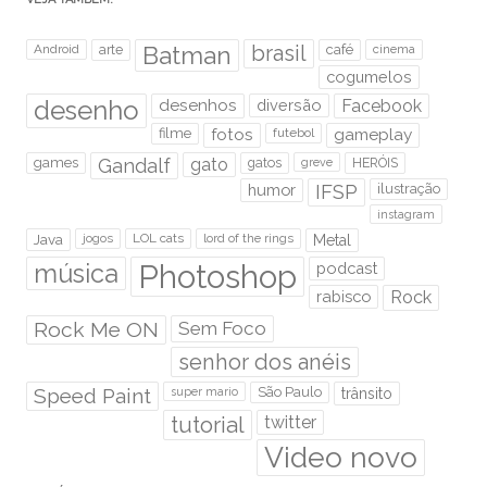
brasil
Android
arte
Batman
café
cinema
cogumelos
desenho
desenhos
diversão
Facebook
filme
fotos
futebol
gameplay
games
Gandalf
gato
gatos
HERÓIS
greve
humor
IFSP
ilustração
instagram
Java
jogos
LOL cats
lord of the rings
Metal
Photoshop
música
podcast
rabisco
Rock
Rock Me ON
Sem Foco
senhor dos anéis
Speed Paint
São Paulo
super mario
trânsito
tutorial
twitter
Video novo