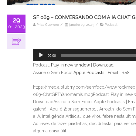
SF 069 – CONVERSANDO COM A IA CHAT 
29
Priss Guerrero
/
janeiro 29, 2023
/
Podcast
01, 2023
Tocador
de
áudio
00:00
Podcast:
Play in new window
|
Download
Assine o Sem Foco!
Apple Podcasts
|
Email
|
RSS
https://media.blubrry.com/semfoco/www.rockmeon
069-ChatGPTYanomamis.mp3Podcast: Play in new 
DownloadAssine o Sem Foco! Apple Podcasts | Em
galera! Aqui é @prissguerrero1 , Arrozth do Sem Fo
a IA, Inteligência Artificial, que virou febre nesta úl
Ao invés de fazer piadinhas, decidi testar para ver s
alguma coisa útil