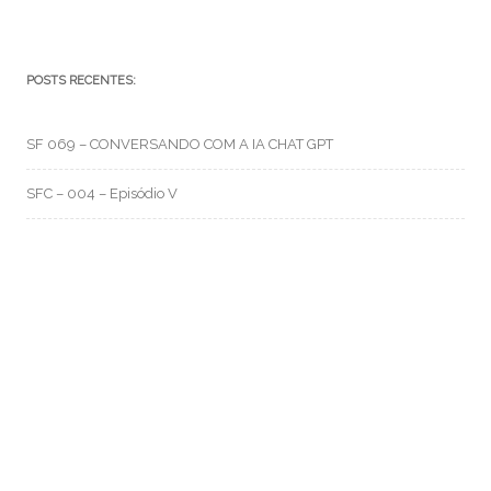
POSTS RECENTES:
SF 069 – CONVERSANDO COM A IA CHAT GPT
SFC – 004 – Episódio V
SFC – 003 – Na Correria
RMO CATEGORIAS
Artes e Rabiscos
(105)
Canal RMO
(32)