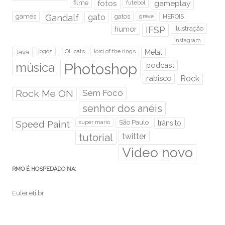
filme
fotos
futebol
gameplay
games
Gandalf
gato
gatos
HERÓIS
greve
humor
IFSP
ilustração
instagram
Java
jogos
LOL cats
lord of the rings
Metal
Photoshop
música
podcast
rabisco
Rock
Rock Me ON
Sem Foco
senhor dos anéis
Speed Paint
São Paulo
super mario
trânsito
tutorial
twitter
Video novo
RMO É HOSPEDADO NA:
Euler.eti.br