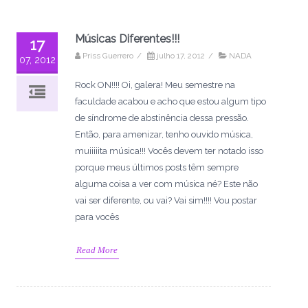
Músicas Diferentes!!!
17
Priss Guerrero
/
julho 17, 2012
/
NADA
07, 2012
Rock ON!!!! Oi, galera! Meu semestre na
faculdade acabou e acho que estou algum tipo
de síndrome de abstinência dessa pressão.
Então, para amenizar, tenho ouvido música,
muiiiiita música!!! Vocês devem ter notado isso
porque meus últimos posts têm sempre
alguma coisa a ver com música né? Este não
vai ser diferente, ou vai? Vai sim!!!! Vou postar
para vocês
Read More