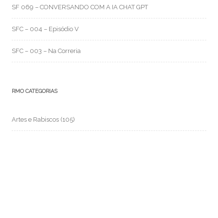
SF 069 – CONVERSANDO COM A IA CHAT GPT
SFC – 004 – Episódio V
SFC – 003 – Na Correria
RMO CATEGORIAS
Artes e Rabiscos
(105)
Canal RMO
(32)
Conversa Fiada
(117)
Evil Darwin
(4)
Fotos e Imagens
(159)