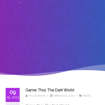
Game: Thor, The Dark World
09
Priss Guerrero
/
setembro 9, 2013
/
NADA
09, 2013