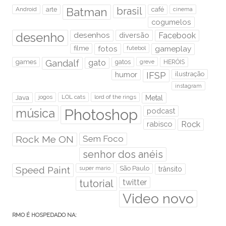
brasil
Android
arte
Batman
café
cinema
cogumelos
desenho
desenhos
diversão
Facebook
filme
fotos
futebol
gameplay
games
Gandalf
gato
gatos
HERÓIS
greve
humor
IFSP
ilustração
instagram
Java
jogos
LOL cats
lord of the rings
Metal
Photoshop
música
podcast
rabisco
Rock
Rock Me ON
Sem Foco
senhor dos anéis
Speed Paint
São Paulo
super mario
trânsito
tutorial
twitter
Video novo
RMO É HOSPEDADO NA: