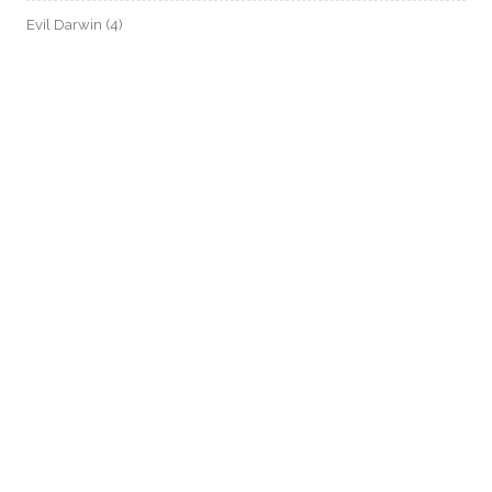
Evil Darwin
(4)
Fotos e Imagens
(159)
Garimpo Virtual
(94)
Meus Contos
(4)
NADA
(871)
Podcast
(78)
pop
(1)
Speed Paint
(25)
SpeedPainting
(16)
Tecnologia
(43)