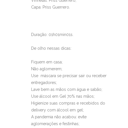
Vinhetas: Priss Guerrero;
Capa: Priss Guerrero.
Duração: 01h01min01s.
De olho nessas dicas:
Fiquem em casa;
Não aglomerem;
Use máscara se precisar sair ou receber
entregadores;
Lave bem as mãos com água e sabão;
Use álcool em Gel 70% nas mãos;
Higienize suas compras e recebidos do
delivery com álcool em gel;
A pandemia não acabou: evite
aglomerações e festinhas;