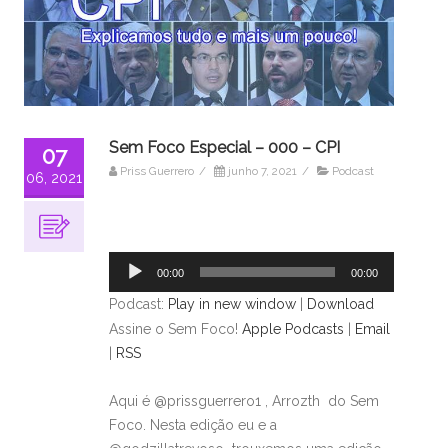
Sem Foco Especial – 000 – CPI
07
Priss Guerrero
/
junho 7, 2021
/
Podcast
06, 2021
Tocador
de
áudio
00:00
00:00
Podcast:
Play in new window
|
Download
Assine o Sem Foco!
Apple Podcasts
|
Email
|
RSS
Aqui é @prissguerrero1 , Arrozth do Sem
Foco. Nesta edição eu e a