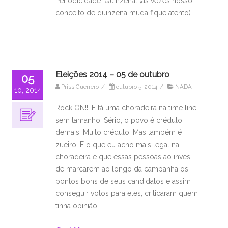
Periodicidade: Quinzenal (às vezes nosso
conceito de quinzena muda fique atento)
Eleições 2014 – 05 de outubro
05
Priss Guerrero
/
outubro 5, 2014
/
NADA
10, 2014
Rock ON!!! E tá uma choradeira na time line
sem tamanho. Sério, o povo é crédulo
demais! Muito crédulo! Mas também é
zueiro: E o que eu acho mais legal na
choradeira é que essas pessoas ao invés
de marcarem ao longo da campanha os
pontos bons de seus candidatos e assim
conseguir votos para eles, criticaram quem
tinha opinião