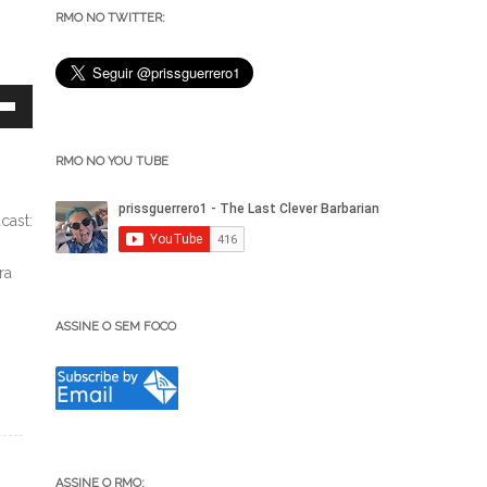
RMO NO TWITTER:
RMO NO YOU TUBE
cast:
ra
ASSINE O SEM FOCO
ntar
uir
e.
ASSINE O RMO: