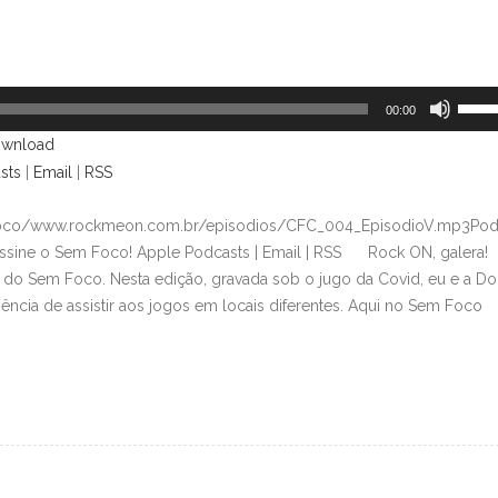
Use
00:00
as
wnload
setas
sts
|
Email
|
RSS
para
cima
mfoco/www.rockmeon.com.br/episodios/CFC_004_EpisodioV.mp3Pod
ou
ssine o Sem Foco! Apple Podcasts | Email | RSS Rock ON, galera!
para
 do Sem Foco. Nesta edição, gravada sob o jugo da Covid, eu e a Do
baixo
ncia de assistir aos jogos em locais diferentes. Aqui no Sem Foco
para
aume
ou
dimin
o
volum