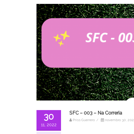
SFC – 003 – Na Correria
30
Priss Guerrero
/
novembro 30, 202
11, 2022
Tocador