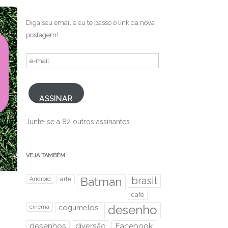
Diga seu email e eu te passo o link da nova
postagem!
e-
mail
ASSINAR
Junte-se a 82 outros assinantes
VEJA TAMBÉM:
brasil
Android
arte
Batman
café
desenho
cinema
cogumelos
desenhos
diversão
Facebook