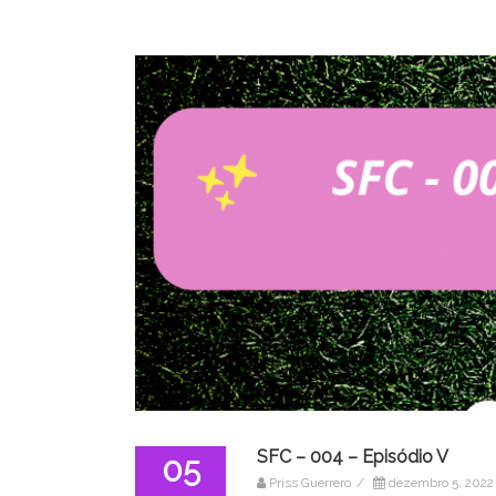
SFC – 004 – Episódio V
05
Priss Guerrero
/
dezembro 5, 2022