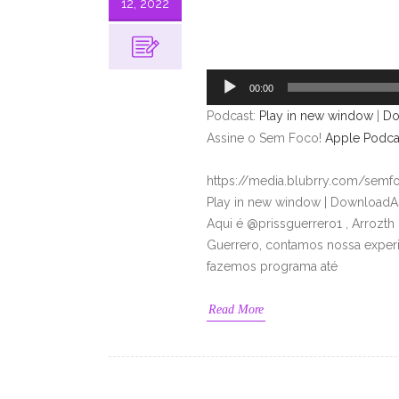
12, 2022
Tocador
de
áudio
00:00
Podcast:
Play in new window
|
Do
Assine o Sem Foco!
Apple Podca
https://media.blubrry.com/se
Play in new window | DownloadA
Aqui é @prissguerrero1 , Arrozth
Guerrero, contamos nossa experiê
fazemos programa até
Read More