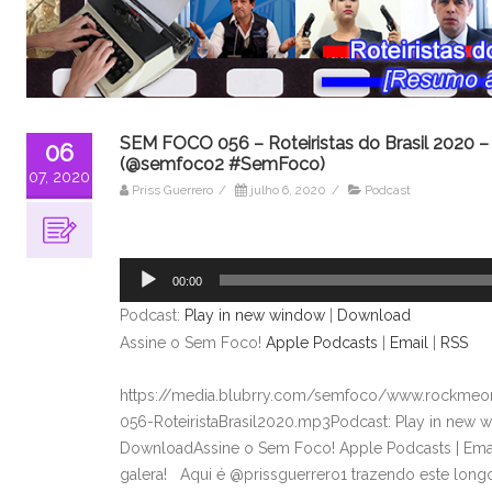
SEM FOCO 056 – Roteiristas do Brasil 2020 –
06
(@semfoco2 #SemFoco)
07, 2020
Priss Guerrero
/
julho 6, 2020
/
Podcast
Tocador
de
00:00
áudio
Podcast:
Play in new window
|
Download
Assine o Sem Foco!
Apple Podcasts
|
Email
|
RSS
https://media.blubrry.com/semfoco/www.rockmeon
056-RoteiristaBrasil2020.mp3Podcast: Play in new w
DownloadAssine o Sem Foco! Apple Podcasts | Ema
galera! Aqui é @prissguerrero1 trazendo este lon