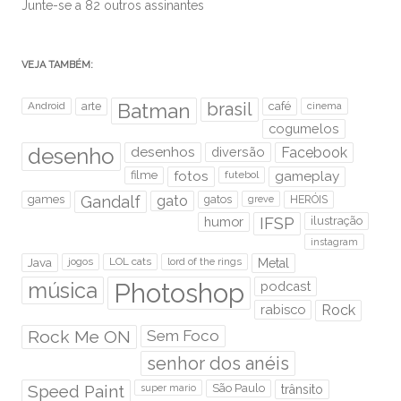
Junte-se a 82 outros assinantes
VEJA TAMBÉM:
brasil
Android
arte
Batman
café
cinema
cogumelos
desenho
desenhos
diversão
Facebook
filme
fotos
futebol
gameplay
games
Gandalf
gato
gatos
HERÓIS
greve
humor
IFSP
ilustração
instagram
Java
jogos
LOL cats
lord of the rings
Metal
Photoshop
música
podcast
rabisco
Rock
Rock Me ON
Sem Foco
senhor dos anéis
Speed Paint
São Paulo
super mario
trânsito