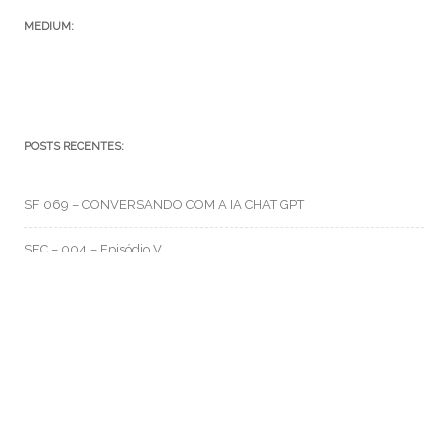
MEDIUM:
POSTS RECENTES:
SF 069 – CONVERSANDO COM A IA CHAT GPT
SFC – 004 – Episódio V
SFC – 003 – Na Correria
RMO CATEGORIAS
Artes e Rabiscos
(105)