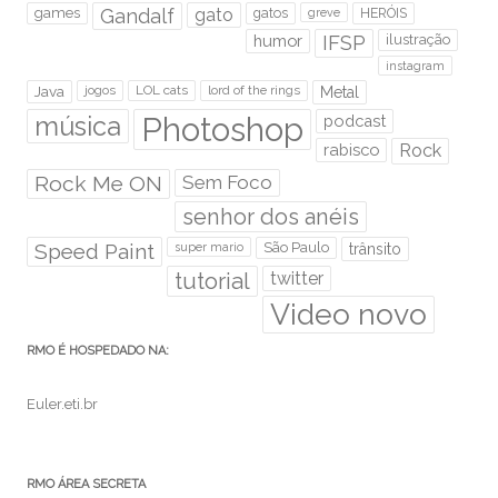
games
Gandalf
gato
gatos
HERÓIS
greve
humor
IFSP
ilustração
instagram
Java
jogos
LOL cats
lord of the rings
Metal
Photoshop
música
podcast
rabisco
Rock
Rock Me ON
Sem Foco
senhor dos anéis
Speed Paint
São Paulo
super mario
trânsito
tutorial
twitter
Video novo
RMO É HOSPEDADO NA:
Euler.eti.br
RMO ÁREA SECRETA