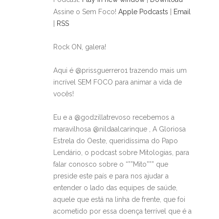
Assine o Sem Foco!
Apple Podcasts
|
Email
|
RSS
Rock ON, galera!
Aqui é @prissguerrero1 trazendo mais um
incrível SEM FOCO para animar a vida de
vocês!
Eu e a @godzillatrevoso recebemos a
maravilhosa @nildaalcarinque , A Gloriosa
Estrela do Oeste, queridíssima do Papo
Lendário, o podcast sobre Mitologias, para
falar conosco sobre o “””Mito””” que
preside este país e para nos ajudar a
entender o lado das equipes de saúde,
aquele que está na linha de frente, que foi
acometido por essa doença terrível que é a