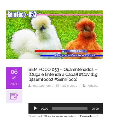
SEM FOCO 053 – Quarentenados –
06
(Ouça e Entenda a Capa)! #Covid19
05,
(@semfoco2 #SemFoco)
2020
Priss Guerrero
/
maio 6, 2020
/
Podcast
Tocador
de
áudio
00:00
00:00
Podcast:
Play in new window
|
Download