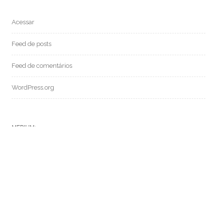
Acessar
Feed de posts
Feed de comentários
WordPress.org
MEDIUM:
POSTS RECENTES:
SF 069 – CONVERSANDO COM A IA CHAT GPT