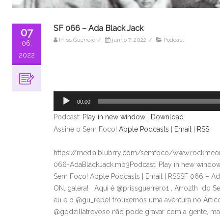
SF 066 – Ada Black Jack
07
Priss Guerrero
/
junho 7, 2022
/
Podcast
06,
2022
Tocador
de
áudio
00:00
Podcast:
Play in new window
|
Download
Assine o Sem Foco!
Apple Podcasts
|
Email
|
RSS
https://media.blubrry.com/semfoco/www.rockmeon
066-AdaBlackJack.mp3Podcast: Play in new window
Sem Foco! Apple Podcasts | Email | RSSSF 066 – 
ON, galera! Aqui é @prissguerrero1 , Arrozth do S
eu e o @gu_rebel trouxemos uma aventura no Ártico
@godzillatrevoso não pode gravar com a gente, ma