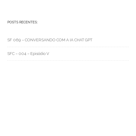
POSTS RECENTES:
SF 069 – CONVERSANDO COM A IA CHAT GPT
SFC – 004 – Episódio V
SFC – 003 – Na Correria
RMO CATEGORIAS
Artes e Rabiscos
(105)
Canal RMO
(32)