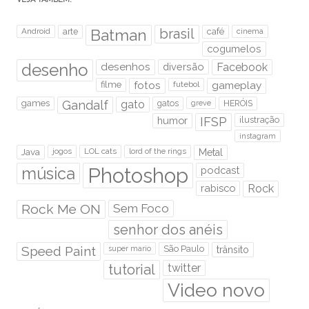
brasil
Android
arte
Batman
café
cinema
cogumelos
desenho
desenhos
diversão
Facebook
filme
fotos
futebol
gameplay
games
Gandalf
gato
gatos
HERÓIS
greve
humor
IFSP
ilustração
instagram
Java
jogos
LOL cats
lord of the rings
Metal
Photoshop
música
podcast
rabisco
Rock
Rock Me ON
Sem Foco
senhor dos anéis
Speed Paint
São Paulo
super mario
trânsito
tutorial
twitter
Video novo