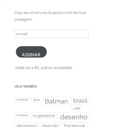
.
Diga seu email e eu te passo o link da nova
postagem!
e-
mail
ASSINAR
Junte-se a 82 outros assinantes
VEJA TAMBÉM:
brasil
Android
arte
Batman
café
desenho
cinema
cogumelos
desenhos
diversão
Facebook