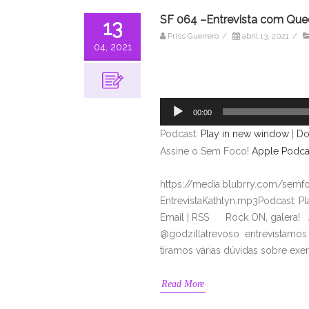
SF 064 –Entrevista com Quee
13
Priss Guerrero
/
abril 13, 2021
/
04, 2021
Tocador
de
áudio
00:00
Podcast:
Play in new window
|
Do
Assine o Sem Foco!
Apple Podca
https://media.blubrry.com/sem
EntrevistaKathlyn.mp3Podcast: P
Email | RSS Rock ON, galera! A
@godzillatrevoso entrevistamos a
tiramos várias dúvidas sobre exe
Read More