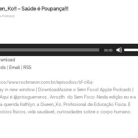
n_Ko!! – Saúde é Poupança!!!
Podcast
Use
00:00
as
wnload
setas
sts
|
Email
|
RSS
para
cima
foco/www.rockmeon.com.br/episodios/sf-064-
ou
lay in new window | DownloadAssine o Sem Foco! Apple Podcasts |
para
qui é @prissguerrero1 , Arrozth do Sem Foco. Nesta edição eu e a
baixo
 querida Kathlyn, a Queen_Ko, Profissional de Educação Física. E
para
rcícios físicos, vida saudável, curiosidades sobre o corpo humano,
aument
ou
diminui
o