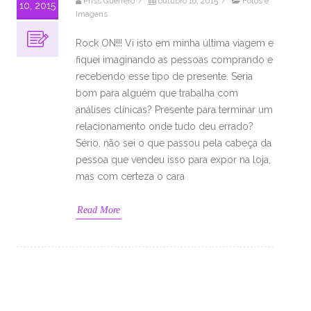
Priss Guerrero
/
outubro 16, 2015
/
Fotos e
10, 2015
Imagens
Rock ON!!! Vi isto em minha última viagem e
fiquei imaginando as pessoas comprando e
recebendo esse tipo de presente. Seria
bom para alguém que trabalha com
análises clínicas? Presente para terminar um
relacionamento onde tudo deu errado?
Sério, não sei o que passou pela cabeça da
pessoa que vendeu isso para expor na loja,
mas com certeza o cara
Read More