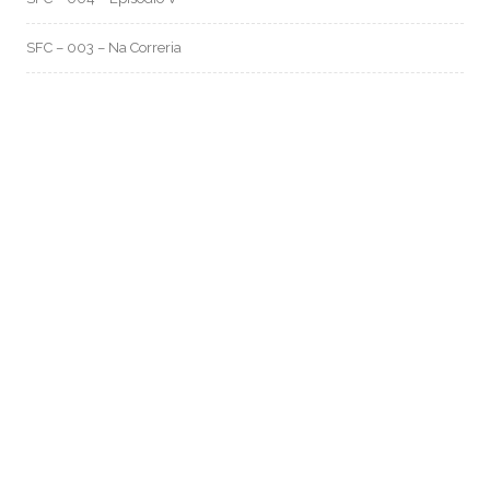
SFC – 003 – Na Correria
RMO CATEGORIAS
Artes e Rabiscos
(105)
Canal RMO
(32)
Conversa Fiada
(117)
Evil Darwin
(4)
Fotos e Imagens
(159)
Garimpo Virtual
(94)