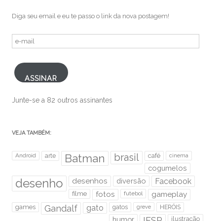
Diga seu email e eu te passo o link da nova postagem!
e-
mail
ASSINAR
Junte-se a 82 outros assinantes
VEJA TAMBÉM:
brasil
Android
arte
Batman
café
cinema
cogumelos
desenho
desenhos
diversão
Facebook
filme
fotos
futebol
gameplay
games
Gandalf
gato
gatos
HERÓIS
greve
humor
IFSP
ilustração