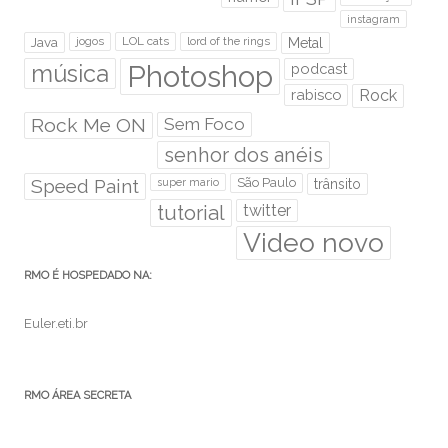
instagram
Java
jogos
LOL cats
lord of the rings
Metal
Photoshop
música
podcast
rabisco
Rock
Rock Me ON
Sem Foco
senhor dos anéis
Speed Paint
São Paulo
super mario
trânsito
tutorial
twitter
Video novo
RMO É HOSPEDADO NA:
Euler.eti.br
RMO ÁREA SECRETA