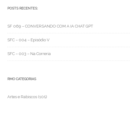
POSTS RECENTES:
SF 069 – CONVERSANDO COM A IA CHAT GPT
SFC – 004 – Episódio V
SFC – 003 – Na Correria
RMO CATEGORIAS
Artes e Rabiscos
(105)
Canal RMO
(32)
Conversa Fiada
(117)