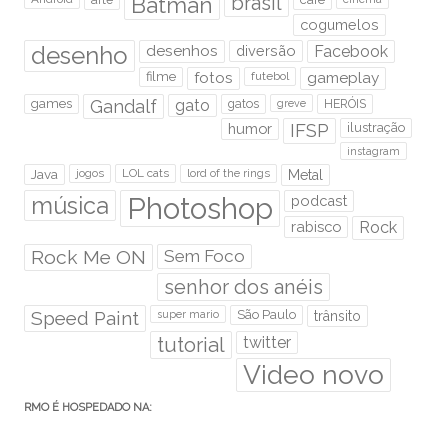
brasil
Batman
cogumelos
desenho
desenhos
diversão
Facebook
filme
fotos
futebol
gameplay
games
Gandalf
gato
gatos
HERÓIS
greve
humor
IFSP
ilustração
instagram
Java
jogos
LOL cats
lord of the rings
Metal
Photoshop
música
podcast
rabisco
Rock
Rock Me ON
Sem Foco
senhor dos anéis
Speed Paint
São Paulo
super mario
trânsito
tutorial
twitter
Video novo
RMO É HOSPEDADO NA: