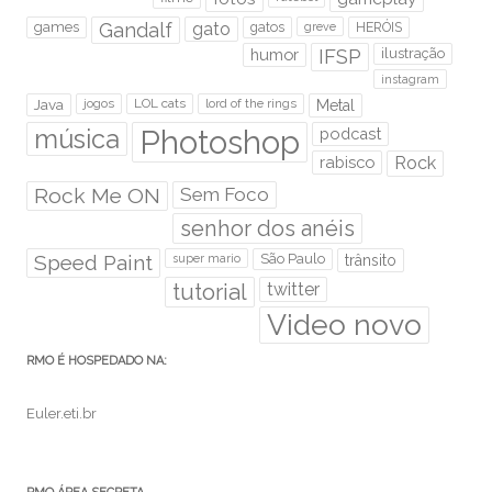
games
Gandalf
gato
gatos
HERÓIS
greve
humor
IFSP
ilustração
instagram
Java
jogos
LOL cats
lord of the rings
Metal
Photoshop
música
podcast
rabisco
Rock
Rock Me ON
Sem Foco
senhor dos anéis
Speed Paint
São Paulo
super mario
trânsito
tutorial
twitter
Video novo
RMO É HOSPEDADO NA:
Euler.eti.br