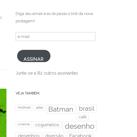
Diga seu email e eu te passo o link da nova
u
postagem!
e-
mail
ASSINAR
Junte-se a 82 outros assinantes
VEJA TAMBÉM:
brasil
Android
arte
Batman
café
desenho
cinema
cogumelos
desenhos
diversão
Facebook