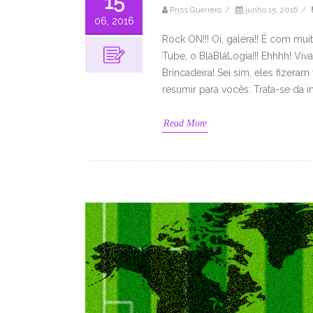
15
Priss Guerrero
/
junho 15, 2016
/
06, 2016
Rock ON!!! Oi, galera!! É com mu
Tube, o BláBláLogia!!! Ehhhh! Viva
Brincadeira! Sei sim, eles fizer
resumir para vocês: Trata-se da in
Read More