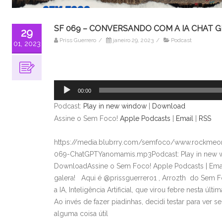
SF 069 – CONVERSANDO COM A IA CHAT 
29
Priss Guerrero
/
janeiro 29, 2023
/
Podcast
01, 2023
Tocador
de
áudio
00:00
Podcast:
Play in new window
|
Download
Assine o Sem Foco!
Apple Podcasts
|
Email
|
RSS
https://media.blubrry.com/semfoco/www.rockmeon
069-ChatGPTYanomamis.mp3Podcast: Play in new 
DownloadAssine o Sem Foco! Apple Podcasts | Em
galera! Aqui é @prissguerrero1 , Arrozth do Sem Fo
a IA, Inteligência Artificial, que virou febre nesta úl
Ao invés de fazer piadinhas, decidi testar para ver s
alguma coisa útil