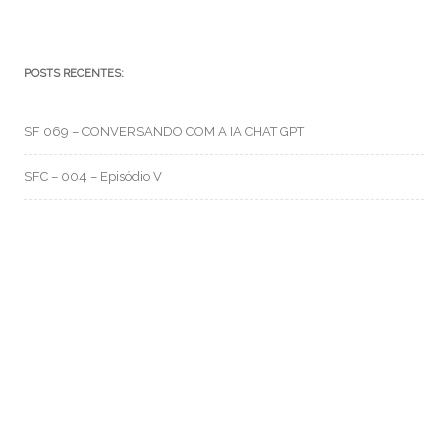
POSTS RECENTES:
SF 069 – CONVERSANDO COM A IA CHAT GPT
SFC – 004 – Episódio V
SFC – 003 – Na Correria
RMO CATEGORIAS
Artes e Rabiscos
(105)
Canal RMO
(32)