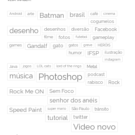
brasil
Android
arte
Batman
café
cinema
cogumelos
desenho
desenhos
diversão
Facebook
filme
fotos
futebol
gameplay
games
Gandalf
gato
gatos
HERÓIS
greve
humor
IFSP
ilustração
instagram
Java
jogos
LOL cats
lord of the rings
Metal
Photoshop
música
podcast
rabisco
Rock
Rock Me ON
Sem Foco
senhor dos anéis
Speed Paint
São Paulo
super mario
trânsito
tutorial
twitter
Video novo