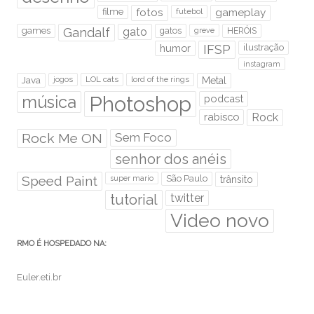
filme
fotos
futebol
gameplay
games
Gandalf
gato
gatos
HERÓIS
greve
humor
IFSP
ilustração
instagram
Java
jogos
LOL cats
lord of the rings
Metal
Photoshop
música
podcast
rabisco
Rock
Rock Me ON
Sem Foco
senhor dos anéis
Speed Paint
São Paulo
super mario
trânsito
tutorial
twitter
Video novo
RMO É HOSPEDADO NA:
Euler.eti.br