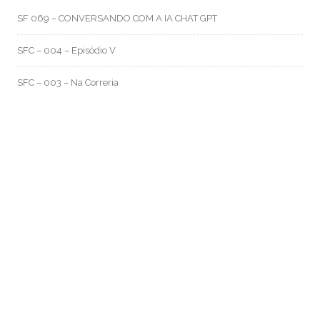
SF 069 – CONVERSANDO COM A IA CHAT GPT
SFC – 004 – Episódio V
SFC – 003 – Na Correria
RMO CATEGORIAS
Artes e Rabiscos
(105)
Canal RMO
(32)
Conversa Fiada
(117)
Evil Darwin
(4)
Fotos e Imagens
(159)