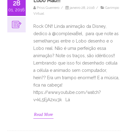
Lobo Mau!!!
28
Priss Guerrero
/
janeiro 28, 2016
/
Garimpo
01, 2016
Virtual
Rock ON!! Linda animação da Disney,
dedico à @complexaBel, para que note as
semelhanças entre o Lobo desenho e o
Lobo real. Não é uma perfeição essa
animação? Note os traços, são idênticos!!
Lembrando que isso foi desenhado célula
a célula e animado sem computador,
hein?? Era um trampo enorme!!! E a música,
fica na cabeça!
https://www.youtube.com/watch?
v=kL5EjA2xu3k Lá
Read More