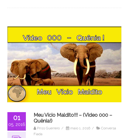
Meu Vício Maldito!!! – (Video 000 –
01
Quênia!)
05, 2016
Priss Guerrero
/
maio 1, 2016
/
Conversa
Fiada