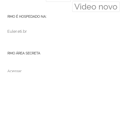
Video novo
RMO É HOSPEDADO NA:
Euler.eti.br
RMO ÁREA SECRETA
Acessar
Feed de posts
Feed de comentários
WordPress.org