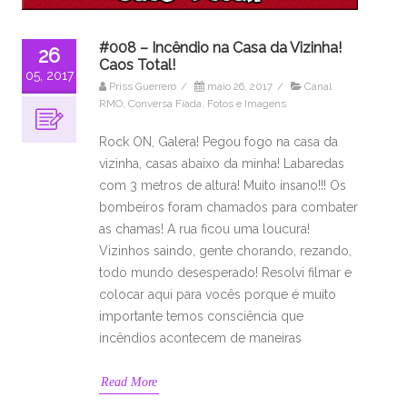
#008 – Incêndio na Casa da Vizinha!
26
Caos Total!
05, 2017
Priss Guerrero
/
maio 26, 2017
/
Canal
RMO
,
Conversa Fiada
,
Fotos e Imagens
Rock ON, Galera! Pegou fogo na casa da
vizinha, casas abaixo da minha! Labaredas
com 3 metros de altura! Muito insano!!! Os
bombeiros foram chamados para combater
as chamas! A rua ficou uma loucura!
Vizinhos saindo, gente chorando, rezando,
todo mundo desesperado! Resolvi filmar e
colocar aqui para vocês porque é muito
importante temos consciência que
incêndios acontecem de maneiras
Read More