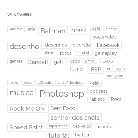
VEJA TAMBÉM:
brasil
Android
arte
Batman
café
cinema
cogumelos
desenho
desenhos
diversão
Facebook
filme
fotos
futebol
gameplay
games
Gandalf
gato
gatos
HERÓIS
greve
humor
IFSP
ilustração
instagram
Java
jogos
LOL cats
lord of the rings
Metal
Photoshop
música
podcast
rabisco
Rock
Rock Me ON
Sem Foco
senhor dos anéis
Speed Paint
São Paulo
super mario
trânsito
tutorial
twitter