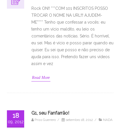
Rock ON!! ***COM 101 INSCRITOS POSSO
TROCAR O NOME NA URL!!! AJUDEM-
ME”*** Tenho que confessar a vocês: eu
tenho um vício maldito, eu leio os
comentários das notícias. Sério. É horrível,
eu sei. Mas é vício e posso parar quando eu
quiser. Eu sei que posso e não preciso de
ajuda para isso. Pretendo fazer uns vídeos
assim e vez
Read More
G1, seu Fanfarrão!
18
Priss Guerrero
/
setembro 18, 2012
/
NADA
09, 2012