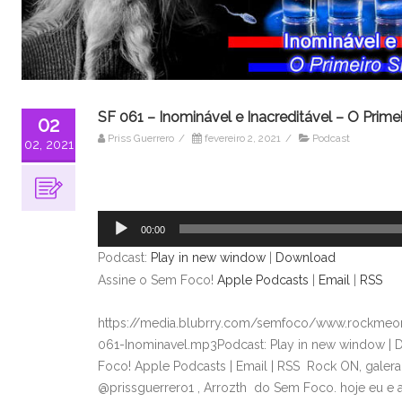
SF 061 – Inominável e Inacreditável – O Prime
02
Priss Guerrero
/
fevereiro 2, 2021
/
Podcast
02, 2021
Tocador
de
áudio
00:00
Podcast:
Play in new window
|
Download
Assine o Sem Foco!
Apple Podcasts
|
Email
|
RSS
https://media.blubrry.com/semfoco/www.rockmeon
061-Inominavel.mp3Podcast: Play in new window |
Foco! Apple Podcasts | Email | RSS Rock ON, galer
@prissguerrero1 , Arrozth do Sem Foco. hoje eu e 