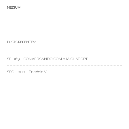
MEDIUM:
POSTS RECENTES:
SF 069 – CONVERSANDO COM A IA CHAT GPT
SFC – 004 – Episódio V
SFC – 003 – Na Correria
RMO CATEGORIAS
Artes e Rabiscos
(105)