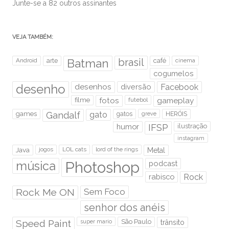
Junte-se a 82 outros assinantes
VEJA TAMBÉM:
brasil
Android
arte
Batman
café
cinema
cogumelos
desenho
desenhos
diversão
Facebook
filme
fotos
futebol
gameplay
games
Gandalf
gato
gatos
HERÓIS
greve
humor
IFSP
ilustração
instagram
Java
jogos
LOL cats
lord of the rings
Metal
Photoshop
música
podcast
rabisco
Rock
Rock Me ON
Sem Foco
senhor dos anéis
Speed Paint
São Paulo
super mario
trânsito