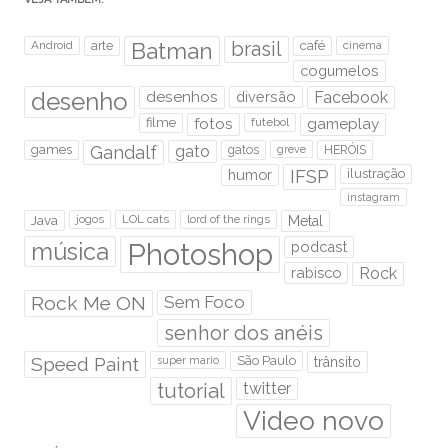
brasil
Android
arte
Batman
café
cinema
cogumelos
desenho
desenhos
diversão
Facebook
filme
fotos
futebol
gameplay
games
Gandalf
gato
gatos
HERÓIS
greve
humor
IFSP
ilustração
instagram
Java
jogos
LOL cats
lord of the rings
Metal
Photoshop
música
podcast
rabisco
Rock
Rock Me ON
Sem Foco
senhor dos anéis
Speed Paint
São Paulo
super mario
trânsito
tutorial
twitter
Video novo