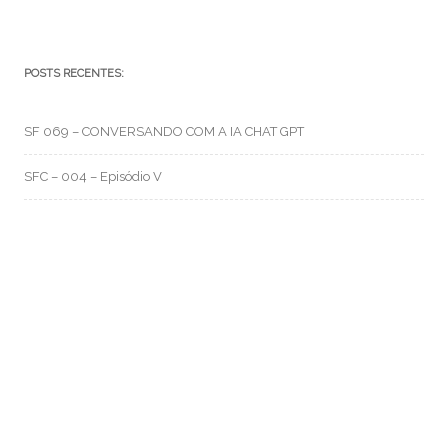
POSTS RECENTES:
SF 069 – CONVERSANDO COM A IA CHAT GPT
SFC – 004 – Episódio V
SFC – 003 – Na Correria
RMO CATEGORIAS
Artes e Rabiscos
(105)
Canal RMO
(32)