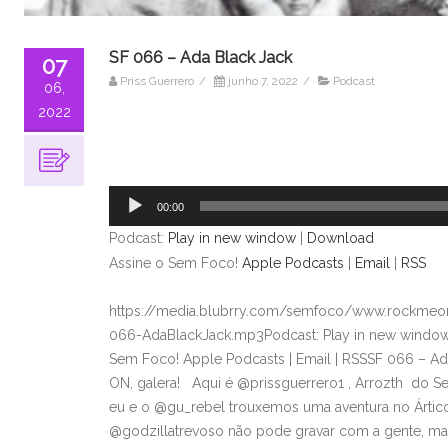
SF 066 – Ada Black Jack
07
Priss Guerrero
/
junho 7, 2022
/
Podcast
06,
2022
Tocador
de
áudio
00:00
Podcast:
Play in new window
|
Download
Assine o Sem Foco!
Apple Podcasts
|
Email
|
RSS
https://media.blubrry.com/semfoco/www.rockmeon
066-AdaBlackJack.mp3Podcast: Play in new window
Sem Foco! Apple Podcasts | Email | RSSSF 066 – 
ON, galera! Aqui é @prissguerrero1 , Arrozth do S
eu e o @gu_rebel trouxemos uma aventura no Ártico
@godzillatrevoso não pode gravar com a gente, ma