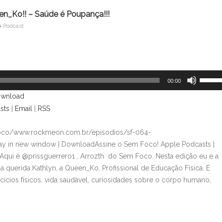
n_Ko!! – Saúde é Poupança!!!
Podcast
Use
00:00
as
wnload
setas
sts
|
Email
|
RSS
para
cima
foco/www.rockmeon.com.br/episodios/sf-064-
ou
lay in new window | DownloadAssine o Sem Foco! Apple Podcasts |
para
qui é @prissguerrero1 , Arrozth do Sem Foco. Nesta edição eu e a
baixo
 querida Kathlyn, a Queen_Ko, Profissional de Educação Física. E
para
rcícios físicos, vida saudável, curiosidades sobre o corpo humano,
aument
ou
diminui
o