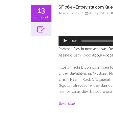
SF 064 –Entrevista com Quee
13
Priss Guerrero
/
abril 13, 2021
/
04, 2021
Tocador
de
áudio
00:00
Podcast:
Play in new window
|
Do
Assine o Sem Foco!
Apple Podca
https://media.blubrry.com/sem
EntrevistaKathlyn.mp3Podcast: P
Email | RSS Rock ON, galera! A
@godzillatrevoso entrevistamos a
tiramos várias dúvidas sobre exe
Read More