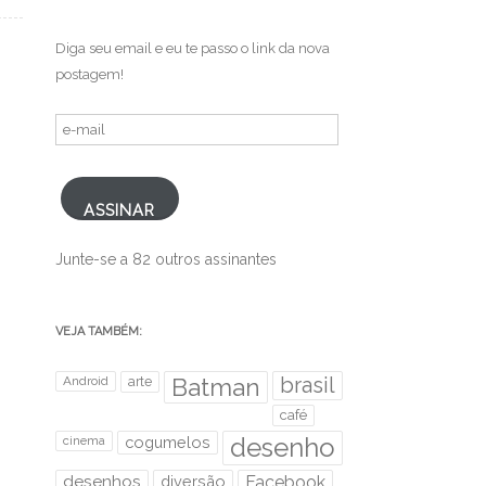
.
Diga seu email e eu te passo o link da nova
postagem!
e-
mail
ASSINAR
Junte-se a 82 outros assinantes
VEJA TAMBÉM:
brasil
Android
arte
Batman
café
desenho
cinema
cogumelos
desenhos
diversão
Facebook