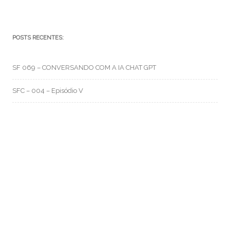
POSTS RECENTES:
SF 069 – CONVERSANDO COM A IA CHAT GPT
SFC – 004 – Episódio V
SFC – 003 – Na Correria
RMO CATEGORIAS
Artes e Rabiscos
(105)
Canal RMO
(32)