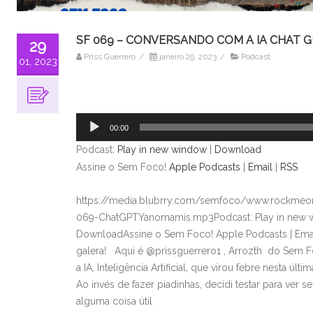
SF 069 – CONVERSANDO COM A IA CHAT 
29
Priss Guerrero
/
janeiro 29, 2023
/
Podcast
01, 2023
Tocador
de
áudio
00:00
Podcast:
Play in new window
|
Download
Assine o Sem Foco!
Apple Podcasts
|
Email
|
RSS
https://media.blubrry.com/semfoco/www.rockmeon
069-ChatGPTYanomamis.mp3Podcast: Play in new 
DownloadAssine o Sem Foco! Apple Podcasts | Em
galera! Aqui é @prissguerrero1 , Arrozth do Sem Fo
a IA, Inteligência Artificial, que virou febre nesta úl
Ao invés de fazer piadinhas, decidi testar para ver s
alguma coisa útil