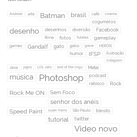
brasil
Android
arte
Batman
café
cinema
cogumelos
desenho
desenhos
diversão
Facebook
filme
fotos
futebol
gameplay
games
Gandalf
gato
gatos
HERÓIS
greve
humor
IFSP
ilustração
instagram
Java
jogos
LOL cats
lord of the rings
Metal
Photoshop
música
podcast
rabisco
Rock
Rock Me ON
Sem Foco
senhor dos anéis
Speed Paint
São Paulo
super mario
trânsito
tutorial
twitter
Video novo