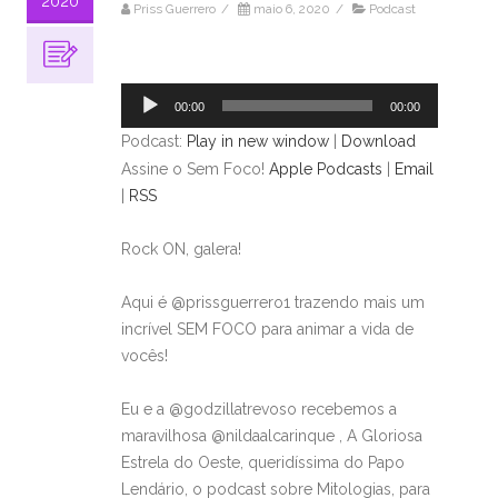
2020
Priss Guerrero
/
maio 6, 2020
/
Podcast
Tocador
de
áudio
00:00
00:00
Podcast:
Play in new window
|
Download
Assine o Sem Foco!
Apple Podcasts
|
Email
|
RSS
Rock ON, galera!
Aqui é @prissguerrero1 trazendo mais um
incrível SEM FOCO para animar a vida de
vocês!
Eu e a @godzillatrevoso recebemos a
maravilhosa @nildaalcarinque , A Gloriosa
Estrela do Oeste, queridíssima do Papo
Lendário, o podcast sobre Mitologias, para