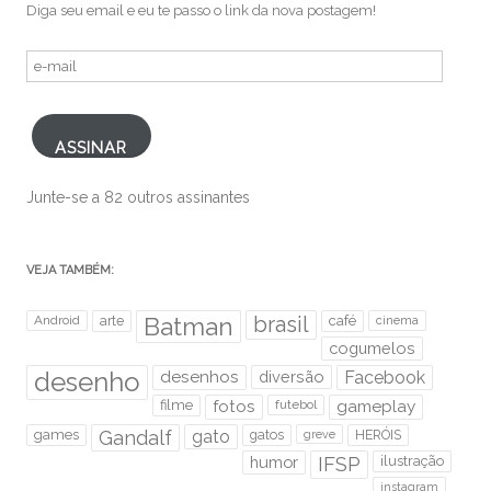
Diga seu email e eu te passo o link da nova postagem!
e-
mail
ASSINAR
Junte-se a 82 outros assinantes
VEJA TAMBÉM:
brasil
Android
arte
Batman
café
cinema
cogumelos
desenho
desenhos
diversão
Facebook
filme
fotos
futebol
gameplay
games
Gandalf
gato
gatos
HERÓIS
greve
humor
IFSP
ilustração
instagram