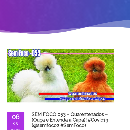
SEM FOCO 053 – Quarentenados –
06
(Ouça e Entenda a Capa)! #Covid19
05,
(@semfoco2 #SemFoco)