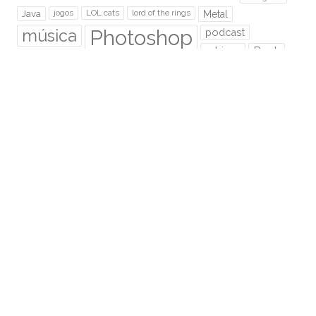
Java
jogos
LOL cats
lord of the rings
Metal
Photoshop
música
podcast
rabisco
Rock
Rock Me ON
Sem Foco
senhor dos anéis
Speed Paint
São Paulo
super mario
trânsito
tutorial
twitter
Video novo
RMO É HOSPEDADO NA:
Euler.eti.br
RMO ÁREA SECRETA
Acessar