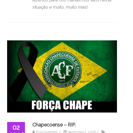
situação e muito, muito mais!
Chapecoense – RIP.
02
Priss Guerrero
/
dezembro 2, 2016
/