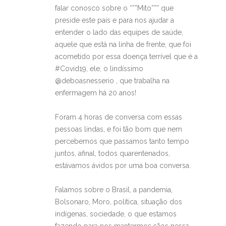
falar conosco sobre o “””Mito””” que
preside este país e para nos ajudar a
entender o lado das equipes de saúde,
aquele que está na linha de frente, que foi
acometido por essa doença terrível que é a
#Covid19, ele, o lindíssimo
@deboasnesserio , que trabalha na
enfermagem há 20 anos!
Foram 4 horas de conversa com essas
pessoas lindas, e foi tão bom que nem
percebemos que passamos tanto tempo
juntos, afinal, todos quarentenados,
estávamos ávidos por uma boa conversa.
Falamos sobre o Brasil, a pandemia,
Bolsonaro, Moro, política, situação dos
indígenas, sociedade, o que estamos
fazendo para nos mantermos sãos nessa