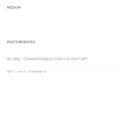
MEDIUM:
POSTS RECENTES:
SF 069 – CONVERSANDO COM A IA CHAT GPT
SFC – 004 – Episódio V
SFC – 003 – Na Correria
RMO CATEGORIAS
Artes e Rabiscos
(105)