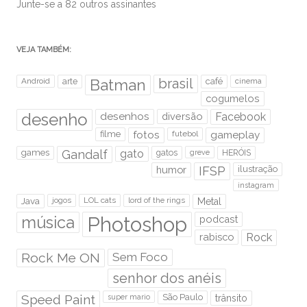
Junte-se a 82 outros assinantes
VEJA TAMBÉM:
brasil
Android
arte
Batman
café
cinema
cogumelos
desenho
desenhos
diversão
Facebook
filme
fotos
futebol
gameplay
games
Gandalf
gato
gatos
HERÓIS
greve
humor
IFSP
ilustração
instagram
Java
jogos
LOL cats
lord of the rings
Metal
Photoshop
música
podcast
rabisco
Rock
Rock Me ON
Sem Foco
senhor dos anéis
Speed Paint
São Paulo
super mario
trânsito