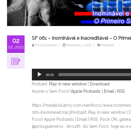
SF 061 – Inominável e Inacreditável – O Prime
02
Priss Guerrero
/
fevereiro 2, 2021
/
Podcast
02, 2021
Tocador
de
áudio
00:00
Podcast:
Play in new window
|
Download
Assine o Sem Foco!
Apple Podcasts
|
Email
|
RSS
https://media.blubrry.com/semfoco/www.rockmeon
061-Inominavel.mp3Podcast: Play in new window |
Foco! Apple Podcasts | Email | RSS Rock ON, galer
@prissguerrero1 , Arrozth do Sem Foco. hoje eu e 