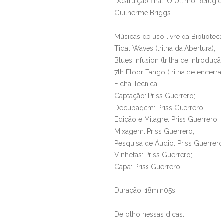
Destruição final: O Último Refúgio
Guilherme Briggs.
Músicas de uso livre da Bibliote
Tidal Waves (trilha da Abertura);
Blues Infusion (trilha de introduçã
7th Floor Tango (trilha de encerr
Ficha Técnica
Captação: Priss Guerrero;
Decupagem: Priss Guerrero;
Edição e Milagre: Priss Guerrero;
Mixagem: Priss Guerrero;
Pesquisa de Áudio: Priss Guerrer
Vinhetas: Priss Guerrero;
Capa: Priss Guerrero.
Duração: 18min05s.
De olho nessas dicas: