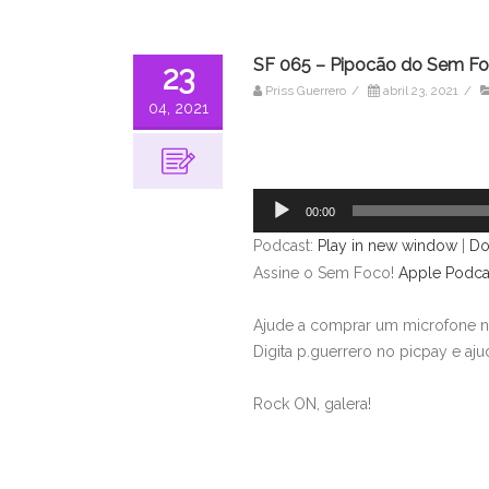
SF 065 – Pipocão do Sem Foc
23
Priss Guerrero
/
abril 23, 2021
/
04, 2021
Tocador
de
áudio
00:00
Podcast:
Play in new window
|
Do
Assine o Sem Foco!
Apple Podca
Ajude a comprar um microfone n
Digita p.guerrero no picpay e aju
Rock ON, galera!