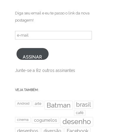
Diga seu email e eu te passo o link da nova
postagem!
e-
mail
ASSINAR
Junte-se a 82 outros assinantes
VEJA TAMBÉM:
brasil
Android
arte
Batman
café
desenho
cinema
cogumelos
desenhos
diversão
Facebook