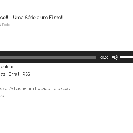
o!! – Uma Série e um Filme!!!
Podcast
Use
00:00
as
wnload
setas
sts
|
Email
|
RSS
para
cima
ovo! Adicione um trocado no picpay!
ou
de!
para
baixo
para
aument
ou