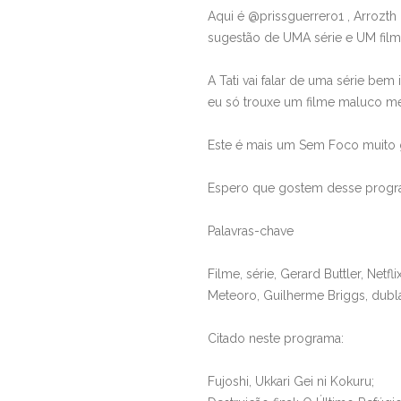
Aqui é @prissguerrero1 , Arroz
sugestão de UMA série e UM film
A Tati vai falar de uma série bem 
eu só trouxe um filme maluco m
Este é mais um Sem Foco muito g
Espero que gostem desse program
Palavras-chave
Filme, série, Gerard Buttler, Netf
Meteoro, Guilherme Briggs, dubla
Citado neste programa:
Fujoshi, Ukkari Gei ni Kokuru;