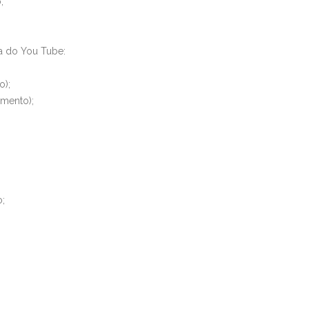
;
ca do You Tube:
o);
amento);
o;