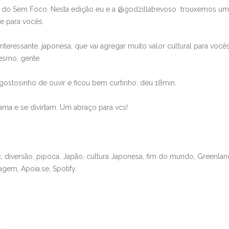
diminui
th do Sem Foco. Nesta edição eu e a @godzillatrevoso trouxemos u
o
e para vocês.
volume
interessante, japonesa, que vai agregar muito valor cultural para você
esmo, gente.
ostosinho de ouvir e ficou bem curtinho: deu 18min.
a e se divirtam. Um abraço para vcs!
lix, diversão, pipoca, Japão, cultura Japonesa, fim do mundo, Greenlan
gem, Apoia.se, Spotify.