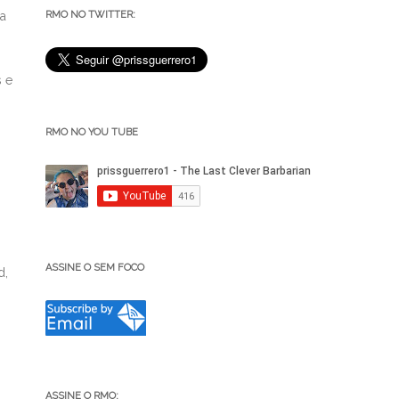
r
RMO NO TWITTER:
ma
.
s e
RMO NO YOU TUBE
ASSINE O SEM FOCO
d,
ASSINE O RMO: