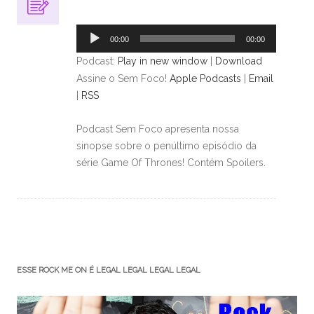
Tocador
de
00:00
00:00
áudio
Podcast:
Play in new window
|
Download
Assine o Sem Foco!
Apple Podcasts
|
Email
|
RSS
Podcast Sem Foco apresenta nossa
sinopse sobre o penúltimo episódio da
série Game Of Thrones! Contém Spoilers.
ESSE ROCK ME ON É LEGAL LEGAL LEGAL LEGAL