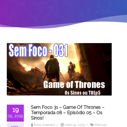
Sem Foco 31 – Game Of Thrones –
19
Temporada 08 – Episódio 05 – Os
05, 2019
Sinos!
Priss Guerrero
/
maio 19, 2019
/
Podcast