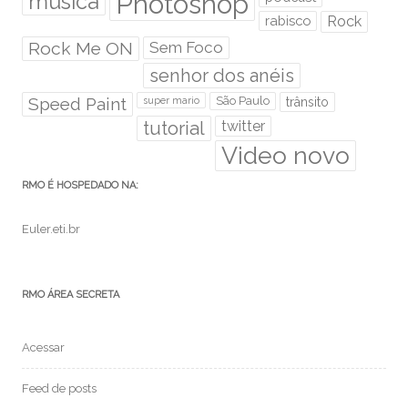
Photoshop
música
rabisco
Rock
Rock Me ON
Sem Foco
senhor dos anéis
Speed Paint
São Paulo
super mario
trânsito
tutorial
twitter
Video novo
RMO É HOSPEDADO NA:
Euler.eti.br
RMO ÁREA SECRETA
Acessar
Feed de posts