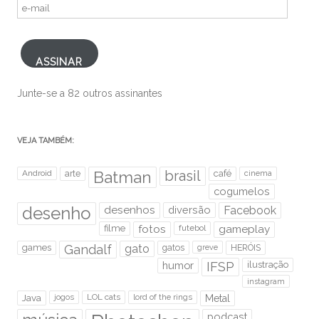
e-
mail
ASSINAR
Junte-se a 82 outros assinantes
VEJA TAMBÉM:
brasil
Android
arte
Batman
café
cinema
cogumelos
desenho
desenhos
diversão
Facebook
filme
fotos
futebol
gameplay
games
Gandalf
gato
gatos
HERÓIS
greve
humor
IFSP
ilustração
instagram
Java
jogos
LOL cats
lord of the rings
Metal
podcast