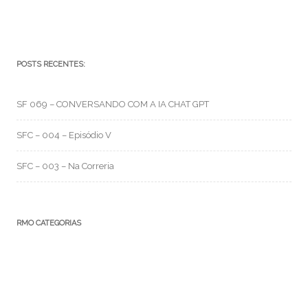
POSTS RECENTES:
SF 069 – CONVERSANDO COM A IA CHAT GPT
SFC – 004 – Episódio V
SFC – 003 – Na Correria
RMO CATEGORIAS
Artes e Rabiscos
(105)
Canal RMO
(32)