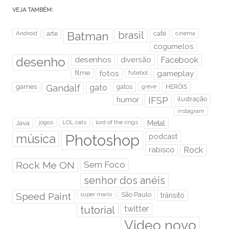
VEJA TAMBÉM:
brasil
Android
arte
Batman
café
cinema
cogumelos
desenho
desenhos
diversão
Facebook
filme
fotos
futebol
gameplay
games
Gandalf
gato
gatos
HERÓIS
greve
humor
IFSP
ilustração
instagram
Java
jogos
LOL cats
lord of the rings
Metal
Photoshop
música
podcast
rabisco
Rock
Rock Me ON
Sem Foco
senhor dos anéis
Speed Paint
São Paulo
super mario
trânsito
tutorial
twitter
Video novo