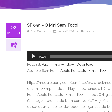
SF 059 – O Mini Sem Foco!
02
Priss Guerrero
/
janeiro 2, 2021
/
Podcast
01, 2021
Tocador
de
áudio
00:00
Podcast:
Play in new window
|
Download
Assine o Sem Foco!
Apple Podcasts
|
Email
|
RSS
https://media.blubrry.com/semfoco/www.rockmeon
059-miniSF.mp3Podcast: Play in new window | Dow
Foco! Apple Podcasts | Email | RSS Rock ON, gal
@prissguerrero1 , tudo bom com vocês? Hoje é um 
quiser ouvir, vou entender, pode desligar, tá tudo 