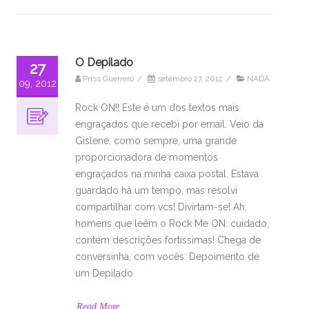
O Depilado
27
Priss Guerrero
/
setembro 27, 2012
/
NADA
09, 2012
Rock ON!! Este é um dos textos mais
engraçados que recebi por email. Veio da
Gislene, como sempre, uma grande
proporcionadora de momentos
engraçados na minha caixa postal. Estava
guardado há um tempo, mas resolvi
compartilhar com vcs! Divirtam-se! Ah,
homens que leêm o Rock Me ON: cuidado,
contém descrições fortíssimas! Chega de
conversinha, com vocês: Depoimento de
um Depilado
Read More