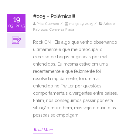
#005 – Polêmica!!!
19
Priss Guerrero
/
março 19, 2015
/
Artes e
03, 2015
Rabiscos
,
Conversa Fiada
Rock ON!!! Eis algo que venho observando
ultimamente e que me preocupa: o
excesso de brigas originadas por mal
entendidos. Eu mesma estive em uma
recentemente e que felizmente foi
resolvida rapidamente, foi um mal
entendido no Twitter por questões
comportamentais divergentes entre países.
Enfim, nós conseguimos passar por esta
situação muito bem, mas vejo o quanto as
pessoas se empolgam
Read More