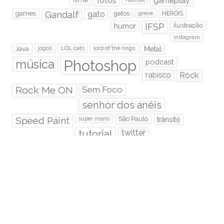
fotos
gameplay
games
Gandalf
gato
gatos
HERÓIS
greve
humor
IFSP
ilustração
instagram
Java
jogos
LOL cats
lord of the rings
Metal
Photoshop
música
podcast
rabisco
Rock
Rock Me ON
Sem Foco
senhor dos anéis
Speed Paint
São Paulo
super mario
trânsito
tutorial
twitter
Video novo
RMO É HOSPEDADO NA:
Euler.eti.br