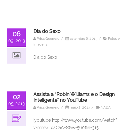
Dia do Sexo
06
Priss Guerrero
/
setembro 6, 2013
/
Fotos e
09, 2013
Imagens
Dia do Sexo
Assista a “Robin Williams e o Design
02
Inteligente” no YouTube
05, 2013
Priss Guerrero
/
maio 2, 2013
/
NADA
[youtube http://www.youtube.com/watch?
v=mmGTqaCaAF8&w=560&h=315]