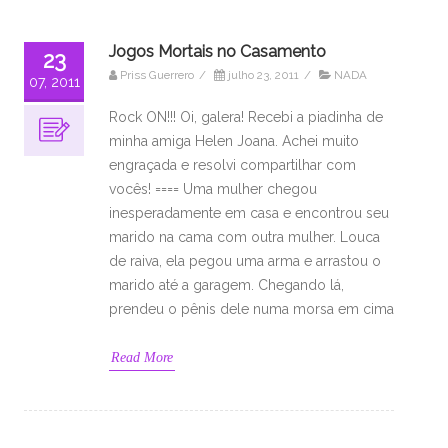
Jogos Mortais no Casamento
23
Priss Guerrero
/
julho 23, 2011
/
NADA
07, 2011
Rock ON!!! Oi, galera! Recebi a piadinha de
minha amiga Helen Joana. Achei muito
engraçada e resolvi compartilhar com
vocês! ==== Uma mulher chegou
inesperadamente em casa e encontrou seu
marido na cama com outra mulher. Louca
de raiva, ela pegou uma arma e arrastou o
marido até a garagem. Chegando lá,
prendeu o pênis dele numa morsa em cima
Read More