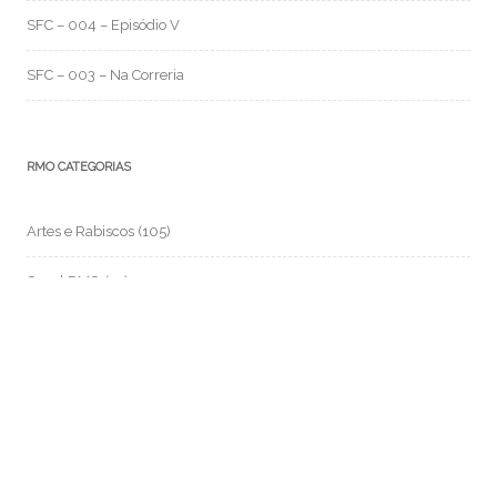
SFC – 004 – Episódio V
SFC – 003 – Na Correria
RMO CATEGORIAS
Artes e Rabiscos
(105)
Canal RMO
(32)
Conversa Fiada
(117)
Evil Darwin
(4)
Fotos e Imagens
(159)
Garimpo Virtual
(94)