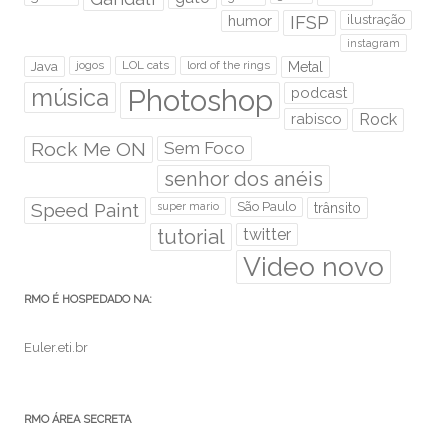
humor
IFSP
ilustração
instagram
Java
jogos
LOL cats
lord of the rings
Metal
Photoshop
música
podcast
rabisco
Rock
Rock Me ON
Sem Foco
senhor dos anéis
Speed Paint
São Paulo
super mario
trânsito
tutorial
twitter
Video novo
RMO É HOSPEDADO NA:
Euler.eti.br
RMO ÁREA SECRETA