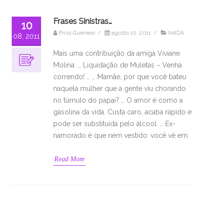
Frases Sinistras…
10
Priss Guerrero
/
agosto 10, 2011
/
NADA
08, 2011
Mais uma contribuição da amiga Viviane
Molina: … Liquidação de Muletas – Venha
correndo! … … Mamãe, por que você bateu
naquela mulher que a gente viu chorando
no túmulo do papai? … O amor é como a
gasolina da vida. Custa caro, acaba rápido e
pode ser substituída pelo álcool. … Ex-
namorado é que nem vestido: você vê em
Read More