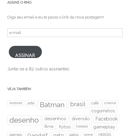
ASSINE O RMO:
Diga seu email e eu te passo o link da nova postagem!
e-
mail
ASSINAR
Junte-se a 82 outros assinantes
VEJA TAMBÉM:
brasil
Android
arte
Batman
café
cinema
cogumelos
desenho
desenhos
diversão
Facebook
filme
fotos
futebol
gameplay
games
Gandalf
gato
gatos
HERÓIS
greve