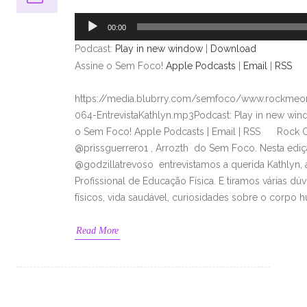
de
áudio
00:00
Podcast:
Play in new window
|
Download
Assine o Sem Foco!
Apple Podcasts
|
Email
|
RSS
https://media.blubrry.com/semfoco/www.rockmeon
064-EntrevistaKathlyn.mp3Podcast: Play in new wi
o Sem Foco! Apple Podcasts | Email | RSS Rock O
@prissguerrero1 , Arrozth do Sem Foco. Nesta ediç
@godzillatrevoso entrevistamos a querida Kathlyn,
Profissional de Educação Física. E tiramos várias dú
físicos, vida saudável, curiosidades sobre o corpo 
Read More