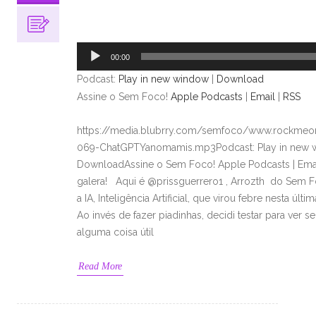
Tocador
de
áudio
00:00
Podcast:
Play in new window
|
Download
Assine o Sem Foco!
Apple Podcasts
|
Email
|
RSS
https://media.blubrry.com/semfoco/www.rockmeon
069-ChatGPTYanomamis.mp3Podcast: Play in new 
DownloadAssine o Sem Foco! Apple Podcasts | Em
galera! Aqui é @prissguerrero1 , Arrozth do Sem Fo
a IA, Inteligência Artificial, que virou febre nesta úl
Ao invés de fazer piadinhas, decidi testar para ver s
alguma coisa útil
Read More