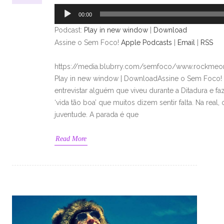
áudio
00:00
Podcast:
Play in new window
|
Download
Assine o Sem Foco!
Apple Podcasts
|
Email
|
RSS
https://media.blubrry.com/semfoco/www.rockmeon
Play in new window | DownloadAssine o Sem Foco! A
entrevistar alguém que viveu durante a Ditadura e f
‘vida tão boa’ que muitos dizem sentir falta. Na rea
juventude. A parada é que
Read More