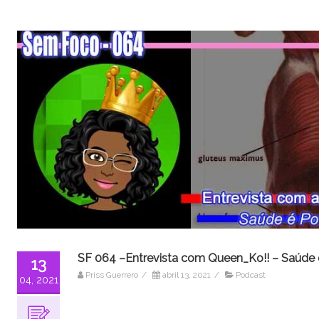
SF 064 –Entrevista com Queen_Ko!! – Saúde 
13
Priss Guerrero
/
abril 13, 2021
/
Podcast
04, 2021
Tocador