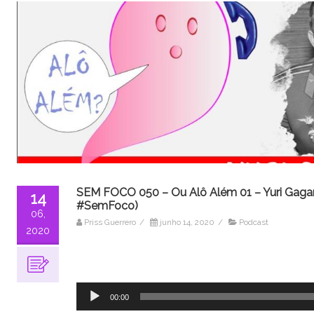
SEM FOCO 050 – Ou Alô Além 01 – Yuri Gaga
14
#SemFoco)
06,
Priss Guerrero
/
junho 14, 2020
/
Podcast
2020
Tocador
de
áudio
00:00