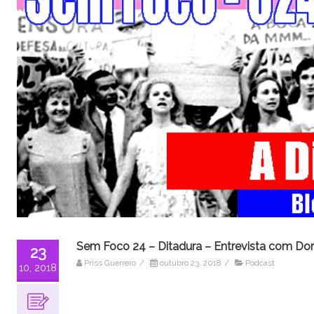
Sem Foco 24 – Ditadura – Entrevista com Dor
23
Priss Guerrero
/
outubro 23, 2018
/
Podcast
10, 2018
Tocador
de