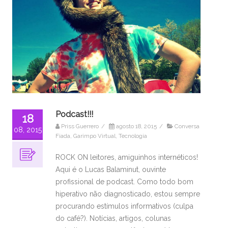
Podcast!!!
18
Priss Guerrero
/
agosto 18, 2015
/
Conversa
08, 2015
Fiada
,
Garimpo Virtual
,
Tecnologia
ROCK ON leitores, amiguinhos internéticos!
Aqui é o Lucas Balaminut, ouvinte
profissional de podcast. Como todo bom
hiperativo não diagnosticado, estou sempre
procurando estímulos informativos (culpa
do café?). Notícias, artigos, colunas