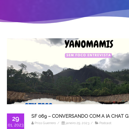
SF 069 – CONVERSANDO COM A IA CHAT 
29
Priss Guerrero
/
janeiro 29, 2023
/
Podcast
01, 2023