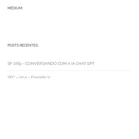
MEDIUM:
POSTS RECENTES:
SF 069 – CONVERSANDO COM A IA CHAT GPT
SFC – 004 – Episódio V
SFC – 003 – Na Correria
RMO CATEGORIAS
Artes e Rabiscos
(105)