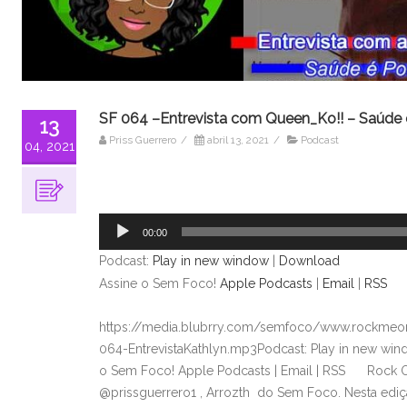
SF 064 –Entrevista com Queen_Ko!! – Saúde 
13
Priss Guerrero
/
abril 13, 2021
/
Podcast
04, 2021
Tocador
de
áudio
00:00
Podcast:
Play in new window
|
Download
Assine o Sem Foco!
Apple Podcasts
|
Email
|
RSS
https://media.blubrry.com/semfoco/www.rockmeon
064-EntrevistaKathlyn.mp3Podcast: Play in new wi
o Sem Foco! Apple Podcasts | Email | RSS Rock O
@prissguerrero1 , Arrozth do Sem Foco. Nesta ediç