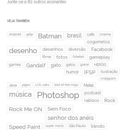
Junte-se a 82 outros assinantes
VEJA TAMBÉM:
brasil
Android
arte
Batman
café
cinema
cogumelos
desenho
desenhos
diversão
Facebook
filme
fotos
futebol
gameplay
games
Gandalf
gato
gatos
HERÓIS
greve
humor
IFSP
ilustração
instagram
Java
jogos
LOL cats
lord of the rings
Metal
Photoshop
música
podcast
rabisco
Rock
Rock Me ON
Sem Foco
senhor dos anéis
Speed Paint
São Paulo
super mario
trânsito