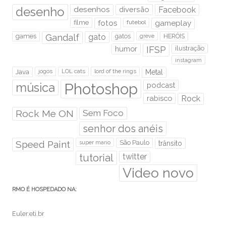
desenho
desenhos
diversão
Facebook
filme
fotos
futebol
gameplay
games
Gandalf
gato
gatos
HERÓIS
greve
humor
IFSP
ilustração
instagram
Java
jogos
LOL cats
lord of the rings
Metal
Photoshop
música
podcast
rabisco
Rock
Rock Me ON
Sem Foco
senhor dos anéis
Speed Paint
São Paulo
super mario
trânsito
tutorial
twitter
Video novo
RMO É HOSPEDADO NA:
Euler.eti.br