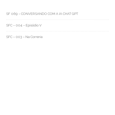
SF 069 – CONVERSANDO COM A IA CHAT GPT
SFC – 004 – Episódio V
SFC – 003 – Na Correria
RMO CATEGORIAS
Artes e Rabiscos
(105)
Canal RMO
(32)
Conversa Fiada
(117)
Evil Darwin
(4)