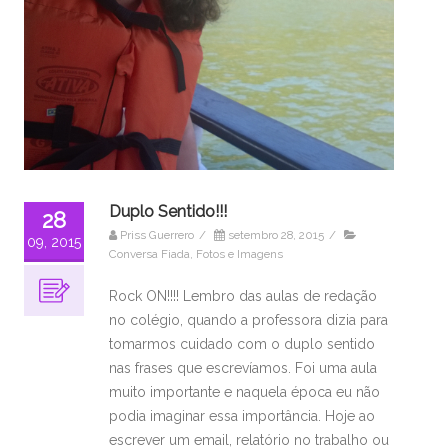
Duplo Sentido!!!
28
Priss Guerrero
/
setembro 28, 2015
/
09, 2015
Conversa Fiada
,
Fotos e Imagens
Rock ON!!!! Lembro das aulas de redação
no colégio, quando a professora dizia para
tomarmos cuidado com o duplo sentido
nas frases que escrevíamos. Foi uma aula
muito importante e naquela época eu não
podia imaginar essa importância. Hoje ao
escrever um email, relatório no trabalho ou