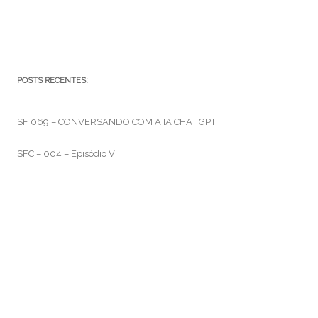
POSTS RECENTES:
SF 069 – CONVERSANDO COM A IA CHAT GPT
SFC – 004 – Episódio V
SFC – 003 – Na Correria
RMO CATEGORIAS
Artes e Rabiscos
(105)
Canal RMO
(32)