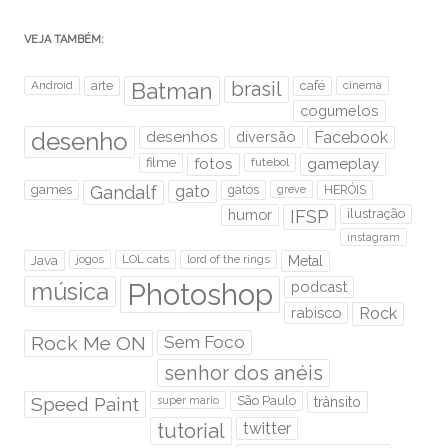
VEJA TAMBÉM:
brasil
Android
arte
Batman
café
cinema
cogumelos
desenho
desenhos
diversão
Facebook
filme
fotos
futebol
gameplay
games
Gandalf
gato
gatos
HERÓIS
greve
humor
IFSP
ilustração
instagram
Java
jogos
LOL cats
lord of the rings
Metal
Photoshop
música
podcast
rabisco
Rock
Rock Me ON
Sem Foco
senhor dos anéis
Speed Paint
São Paulo
super mario
trânsito
tutorial
twitter