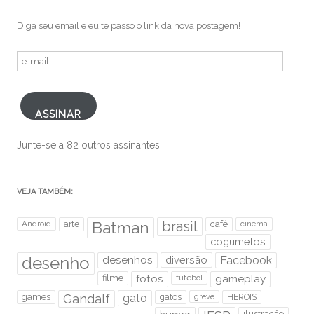
Diga seu email e eu te passo o link da nova postagem!
e-
mail
ASSINAR
Junte-se a 82 outros assinantes
VEJA TAMBÉM:
brasil
Android
arte
Batman
café
cinema
cogumelos
desenho
desenhos
diversão
Facebook
filme
fotos
futebol
gameplay
games
Gandalf
gato
gatos
HERÓIS
greve
ilustração