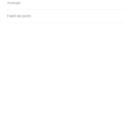
Acessar
Feed de posts
Feed de comentários
WordPress.org
MEDIUM:
POSTS RECENTES:
SF 069 – CONVERSANDO COM A IA CHAT GPT