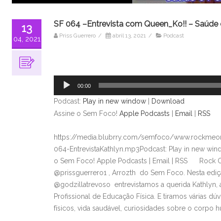
SF 064 –Entrevista com Queen_Ko!! – Saúde 
13
Priss Guerrero
/
abril 13, 2021
/
Podcast
04, 2021
Tocador
de
áudio
00:00
Podcast:
Play in new window
|
Download
Assine o Sem Foco!
Apple Podcasts
|
Email
|
RSS
https://media.blubrry.com/semfoco/www.rockmeon
064-EntrevistaKathlyn.mp3Podcast: Play in new wi
o Sem Foco! Apple Podcasts | Email | RSS Rock O
@prissguerrero1 , Arrozth do Sem Foco. Nesta ediç
@godzillatrevoso entrevistamos a querida Kathlyn,
Profissional de Educação Física. E tiramos várias dú
físicos, vida saudável, curiosidades sobre o corpo 