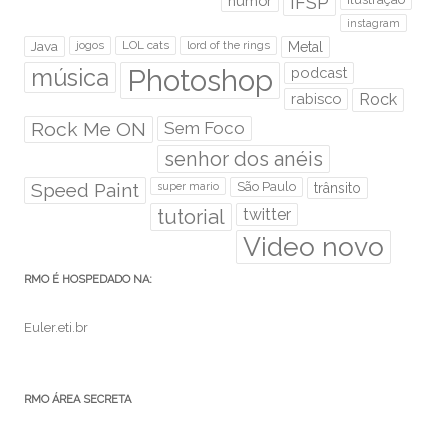
humor
IFSP
instagram
Java
jogos
LOL cats
lord of the rings
Metal
Photoshop
música
podcast
rabisco
Rock
Rock Me ON
Sem Foco
senhor dos anéis
Speed Paint
São Paulo
super mario
trânsito
tutorial
twitter
Video novo
RMO É HOSPEDADO NA:
Euler.eti.br
RMO ÁREA SECRETA