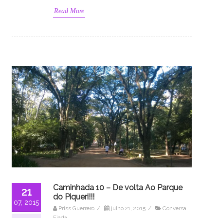
Read More
Caminhada 10 – De volta Ao Parque
21
do Piqueri!!!
07, 2015
Priss Guerrero
/
julho 21, 2015
/
Conversa
Fiada