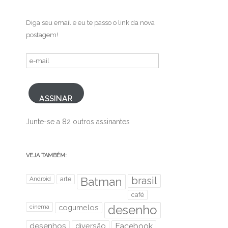
Diga seu email e eu te passo o link da nova
postagem!
e-
mail
ASSINAR
Junte-se a 82 outros assinantes
VEJA TAMBÉM:
brasil
Android
arte
Batman
café
desenho
cinema
cogumelos
desenhos
diversão
Facebook