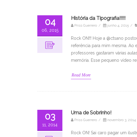
História da Tipografia!!!!!
04
Priss Guerrero
/
junho 4, 2015
/
06, 2015
Rock ON!!! Hoje a @ctsano postou
referência para mim mesma. Ao e
professores gastaram várias aulas
memória. Esse pequeno vídeo res
Read More
Uma de Sobrinho!
03
Priss Guerrero
/
novembro 3, 2014
11, 2014
Rock ON! Sai caro pagar um ilust