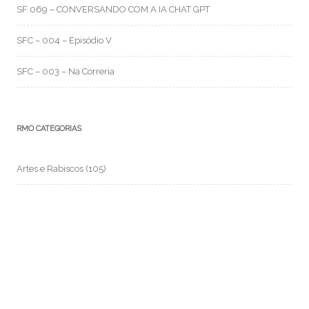
SF 069 – CONVERSANDO COM A IA CHAT GPT
SFC – 004 – Episódio V
SFC – 003 – Na Correria
RMO CATEGORIAS
Artes e Rabiscos
(105)
Canal RMO
(32)
Conversa Fiada
(117)
Evil Darwin
(4)
Fotos e Imagens
(159)