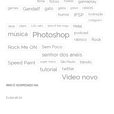
filme
fotos
futebol
gameplay
games
Gandalf
gato
gatos
HERÓIS
greve
humor
IFSP
ilustração
instagram
Java
jogos
LOL cats
lord of the rings
Metal
Photoshop
música
podcast
rabisco
Rock
Rock Me ON
Sem Foco
senhor dos anéis
Speed Paint
São Paulo
super mario
trânsito
tutorial
twitter
Video novo
RMO É HOSPEDADO NA:
Euler.eti.br