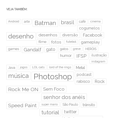
VEJA TAMBÉM:
brasil
Android
arte
Batman
café
cinema
cogumelos
desenho
desenhos
diversão
Facebook
filme
fotos
futebol
gameplay
games
Gandalf
gato
gatos
HERÓIS
greve
humor
IFSP
ilustração
instagram
Java
jogos
LOL cats
lord of the rings
Metal
Photoshop
música
podcast
rabisco
Rock
Rock Me ON
Sem Foco
senhor dos anéis
Speed Paint
São Paulo
super mario
trânsito
tutorial
twitter