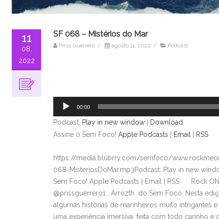
SF 068 – Mistérios do Mar
11
Priss Guerrero
/
agosto 11, 2022
/
Podcast
08,
2022
Tocador
de
áudio
00:00
Podcast:
Play in new window
|
Download
Assine o Sem Foco!
Apple Podcasts
|
Email
|
RSS
https://media.blubrry.com/semfoco/www.rockmeon
068-MisteriosDoMar.mp3Podcast: Play in new wind
Sem Foco! Apple Podcasts | Email | RSS Rock ON,
@prissguerrero1 , Arrozth do Sem Foco. Nesta ediç
algumas histórias de marinheiros muito intrigantes e
uma experiência imersiva, feita com todo carinho e