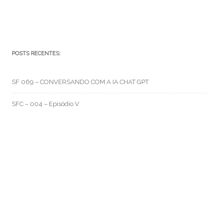
POSTS RECENTES:
SF 069 – CONVERSANDO COM A IA CHAT GPT
SFC – 004 – Episódio V
SFC – 003 – Na Correria
RMO CATEGORIAS
Artes e Rabiscos
(105)
Canal RMO
(32)