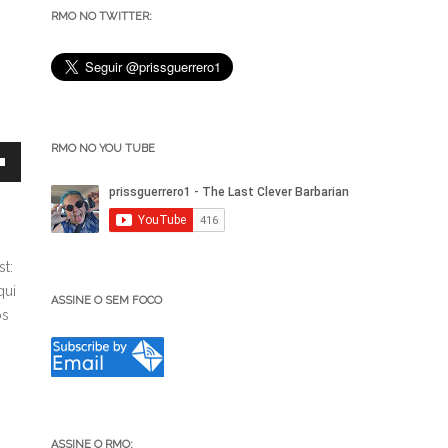
RMO NO TWITTER:
RMO NO YOU TUBE
t:
qui
ASSINE O SEM FOCO
os
ar
r
ASSINE O RMO: