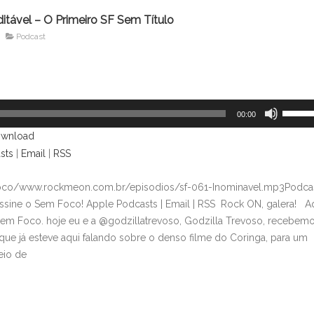
ditável – O Primeiro SF Sem Título
Podcast
Use
00:00
as
wnload
setas
sts
|
Email
|
RSS
para
cima
foco/www.rockmeon.com.br/episodios/sf-061-Inominavel.mp3Podcas
ou
sine o Sem Foco! Apple Podcasts | Email | RSS Rock ON, galera! A
para
Sem Foco. hoje eu e a @godzillatrevoso, Godzilla Trevoso, recebem
baixo
que já esteve aqui falando sobre o denso filme do Coringa, para um
para
eio de
aument
ou
diminui
o