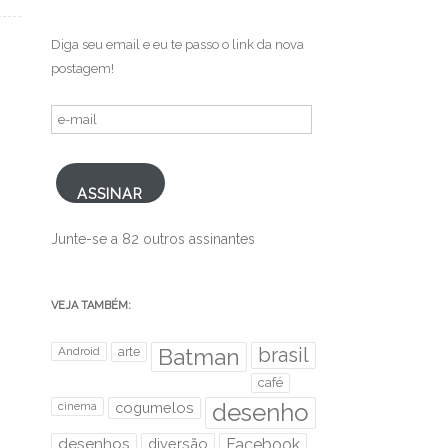
.
Diga seu email e eu te passo o link da nova
postagem!
e-
mail
ASSINAR
Junte-se a 82 outros assinantes
VEJA TAMBÉM:
brasil
Android
arte
Batman
café
desenho
cinema
cogumelos
desenhos
diversão
Facebook