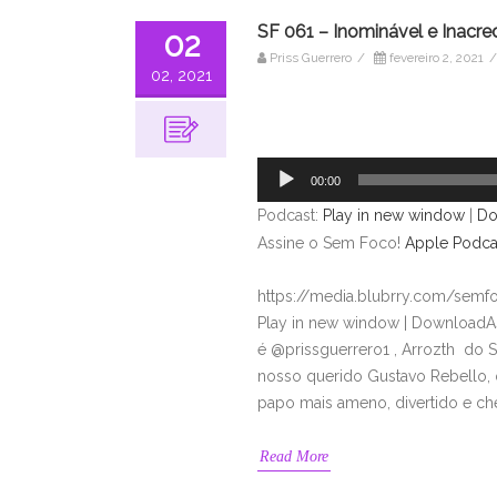
SF 061 – Inominável e Inacre
02
Priss Guerrero
/
fevereiro 2, 2021
/
02, 2021
Tocador
de
áudio
00:00
Podcast:
Play in new window
|
Do
Assine o Sem Foco!
Apple Podca
https://media.blubrry.com/sem
Play in new window | DownloadAs
é @prissguerrero1 , Arrozth do 
nosso querido Gustavo Rebello, 
papo mais ameno, divertido e ch
Read More