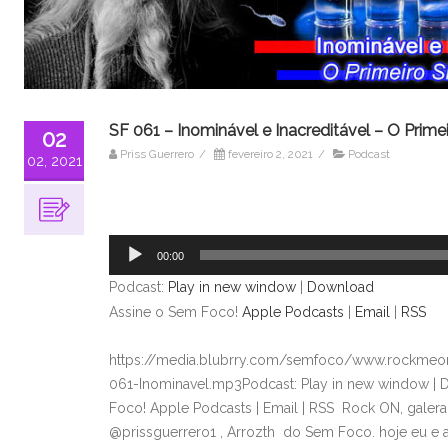
SF 061 – Inominável e Inacreditável – O Prime
02
Priss Guerrero
/
fevereiro 2, 2021
/
Podcast
02, 2021
Tocador
de
áudio
00:00
Podcast:
Play in new window
|
Download
Assine o Sem Foco!
Apple Podcasts
|
Email
|
RSS
https://media.blubrry.com/semfoco/www.rockmeon
061-Inominavel.mp3Podcast: Play in new window |
Foco! Apple Podcasts | Email | RSS Rock ON, galer
@prissguerrero1 , Arrozth do Sem Foco. hoje eu e 