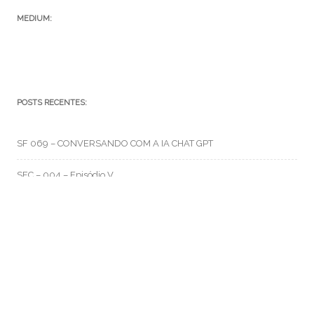
MEDIUM:
POSTS RECENTES:
SF 069 – CONVERSANDO COM A IA CHAT GPT
SFC – 004 – Episódio V
SFC – 003 – Na Correria
RMO CATEGORIAS
Artes e Rabiscos
(105)