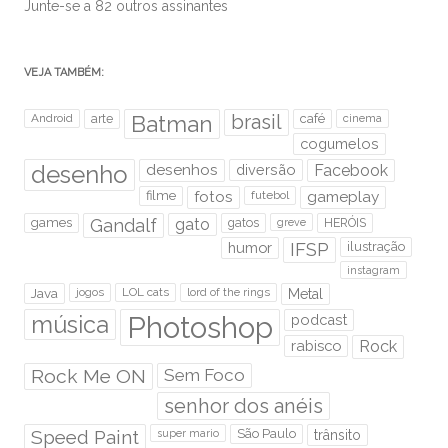
Junte-se a 82 outros assinantes
VEJA TAMBÉM:
brasil
Android
arte
Batman
café
cinema
cogumelos
desenho
desenhos
diversão
Facebook
filme
fotos
futebol
gameplay
games
Gandalf
gato
gatos
HERÓIS
greve
humor
IFSP
ilustração
instagram
Java
jogos
LOL cats
lord of the rings
Metal
Photoshop
música
podcast
rabisco
Rock
Rock Me ON
Sem Foco
senhor dos anéis
Speed Paint
São Paulo
super mario
trânsito