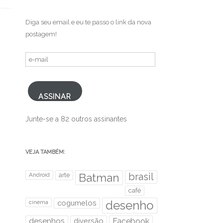
.
Diga seu email e eu te passo o link da nova
postagem!
e-
mail
ASSINAR
Junte-se a 82 outros assinantes
VEJA TAMBÉM:
brasil
Android
arte
Batman
café
desenho
cinema
cogumelos
desenhos
diversão
Facebook