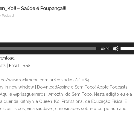
n_Ko!! – Saúde é Poupança!!!
Podcast
Use
00:00
as
wnload
setas
sts
|
Email
|
RSS
para
cima
foco/www.rockmeon.com.br/episodios/sf-064-
ou
lay in new window | DownloadAssine o Sem Foco! Apple Podcasts |
para
qui é @prissguerrero1 , Arrozth do Sem Foco. Nesta edição eu e a
baixo
 querida Kathlyn, a Queen_Ko, Profissional de Educação Física. E
para
rcícios físicos, vida saudável, curiosidades sobre o corpo humano,
aument
ou
diminui
o