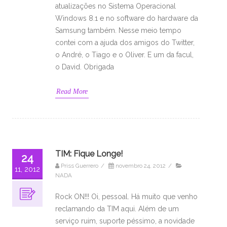
atualizações no Sistema Operacional
Windows 8.1 e no software do hardware da
Samsung também. Nesse meio tempo
contei com a ajuda dos amigos do Twitter,
o André, o Tiago e o Oliver. E um da facul,
o David. Obrigada
Read More
TIM: Fique Longe!
24
Priss Guerrero
/
novembro 24, 2012
/
11, 2012
NADA
Rock ON!!! Oi, pessoal. Há muito que venho
reclamando da TIM aqui. Além de um
serviço ruim, suporte péssimo, a novidade