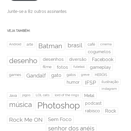
Junte-se a 82 outros assinantes
VEJA TAMBÉM:
brasil
Android
arte
Batman
café
cinema
cogumelos
desenho
desenhos
diversão
Facebook
filme
fotos
futebol
gameplay
games
Gandalf
gato
gatos
HERÓIS
greve
humor
IFSP
ilustração
instagram
Java
jogos
LOL cats
lord of the rings
Metal
Photoshop
música
podcast
rabisco
Rock
Rock Me ON
Sem Foco
senhor dos anéis