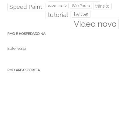
Speed Paint
São Paulo
super mario
trânsito
tutorial
twitter
Video novo
RMO É HOSPEDADO NA:
Euler.eti.br
RMO ÁREA SECRETA
Acessar
Feed de posts
Feed de comentários
WordPress.org