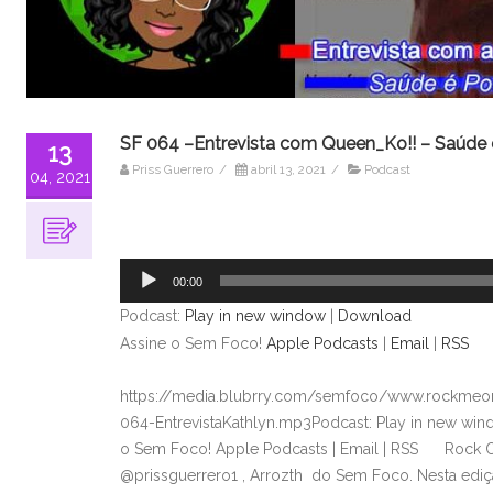
SF 064 –Entrevista com Queen_Ko!! – Saúde 
13
Priss Guerrero
/
abril 13, 2021
/
Podcast
04, 2021
Tocador
de
áudio
00:00
Podcast:
Play in new window
|
Download
Assine o Sem Foco!
Apple Podcasts
|
Email
|
RSS
https://media.blubrry.com/semfoco/www.rockmeon
064-EntrevistaKathlyn.mp3Podcast: Play in new wi
o Sem Foco! Apple Podcasts | Email | RSS Rock O
@prissguerrero1 , Arrozth do Sem Foco. Nesta ediç