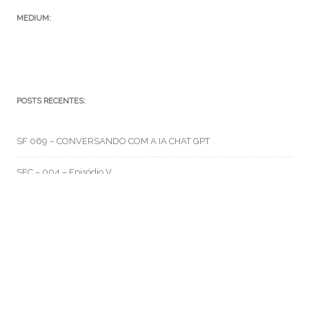
MEDIUM:
POSTS RECENTES:
SF 069 – CONVERSANDO COM A IA CHAT GPT
SFC – 004 – Episódio V
SFC – 003 – Na Correria
RMO CATEGORIAS
Artes e Rabiscos
(105)