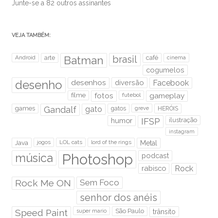
Junte-se a 82 outros assinantes
VEJA TAMBÉM:
brasil
Android
arte
Batman
café
cinema
cogumelos
desenho
desenhos
diversão
Facebook
filme
fotos
futebol
gameplay
games
Gandalf
gato
gatos
HERÓIS
greve
humor
IFSP
ilustração
instagram
Java
jogos
LOL cats
lord of the rings
Metal
Photoshop
música
podcast
rabisco
Rock
Rock Me ON
Sem Foco
senhor dos anéis
Speed Paint
São Paulo
super mario
trânsito